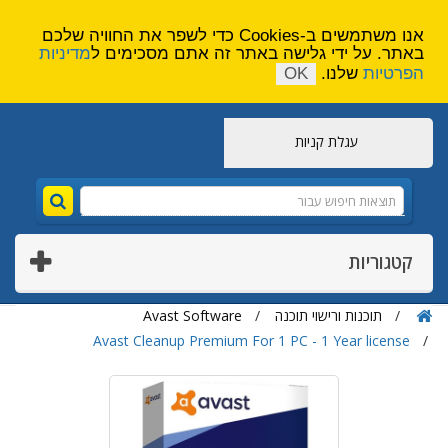
הירשם
צור קשר
אנו משתמשים ב-Cookies כדי לשפר את החוויה שלכם
באתר. על ידי גלישה באתר זה אתם מסכימים ל
מדיניות
הפרטיות
שלנו.
OK
עגלת קניות
קטגוריות
תוכנות ורישוי תוכנה
Avast Software
Avast Cleanup Premium For 1 PC - 1 Year license