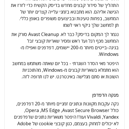
התהליך של סידור קבצים מחדש בדיסק הקשיח כדי לזרז את
הגישה אליהם. הוא מתבטא בזמני עלייה קצרים יותר של
המחשב, בפחות טעינות ובביצועים משופרים באופן כללי.
תן למחשב שלך ניקוי ראוי לשמו
נגמר לך המקום בדיסק? כבר לא. Avast Cleanup סורק את
המחשב מכף רגל ועד ראש ומסיר שאריות קובצי זבל
בגיגה-בייטים מיותר מ-200 יישומים, דפדפנים ואפילו מ-
Windows.
היפטר מאי הסדר השגרתי - בכל יום שאתה משתמש במחשב
הוא מתמלא בשאריות קבצים מ-Windows, מהתוכניות
השונות או סתם מגלישה באינטרנט. יש לנו תרופה לזה.
מנקה הדפדפן
נקה עקבות מקוונות ונתונים זמניים מיותר מ-20 דפדפנים,
כולל Avast Secure Browser‏, MS Edge‏, Opera‏,
Yandex‏, Vivaldi ועוד! היפטר משאריות נתונים שדפדפנים
לא יכולים למחוק בעצמם, כגון קובצי cookie של Adobe