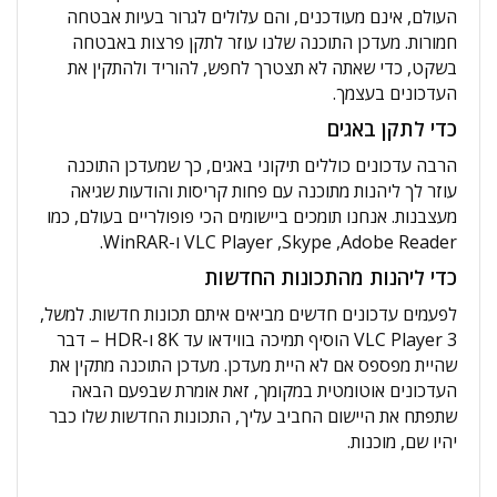
העולם, אינם מעודכנים, והם עלולים לגרור בעיות אבטחה
חמורות. מעדכן התוכנה שלנו עוזר לתקן פרצות באבטחה
בשקט, כדי שאתה לא תצטרך לחפש, להוריד ולהתקין את
העדכונים בעצמך.
כדי לתקן באגים
הרבה עדכונים כוללים תיקוני באגים, כך שמעדכן התוכנה
עוזר לך ליהנות מתוכנה עם פחות קריסות והודעות שגיאה
מעצבנות. אנחנו תומכים ביישומים הכי פופולריים בעולם, כמו
Adobe Reader‏, Skype‏, VLC Player ו-WinRAR.
כדי ליהנות מהתכונות החדשות
לפעמים עדכונים חדשים מביאים איתם תכונות חדשות. למשל,
VLC Player 3 הוסיף תמיכה בווידאו עד 8K ו-HDR – דבר
שהיית מפספס אם לא היית מעדכן. מעדכן התוכנה מתקין את
העדכונים אוטומטית במקומך, זאת אומרת שבפעם הבאה
שתפתח את היישום החביב עליך, התכונות החדשות שלו כבר
יהיו שם, מוכנות.