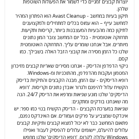
יוצרות קבצים זמניים כדי לשמור את הפעולות השוטפות
שלהן.
תיקון בעיות במחשב -
Avast Cleanup הוא הפתרון המהיר
למחשב עייף – הוא עמוס בכלים למתחילים ולמקצוענים
לתיקון כמה מהבעיות המעצבנות ביותר, קריסות ותקיעות.
תחזוקה אוטומטית - בכל יום המחשב צובר המון נתונים
מיותרים. אבל אנחנו שומרים עליך. התחזוקה האוטומטית
שלנו כל הזמן מסירה את קובצי הזבל האלה בשבילך. כמו
קסם.
ניקוי הדפדפן והדיסק - אנחנו מסירים שאריות קבצים מזיכרון
המטמון ועקבות מהדפדפן, מהתוכניות ומ-Windows.
רופא הדיסקים - עם הזמן, מבנה הקבצים והתיקיות בדיסק
הקשיח עלול להיפגם ולגרור אובדן נתונים וקריסות. 'רופא
הדיסקים' שלנו מונע שגיאות ומרפא את הדיסק 24/7. הנה
מה שאנחנו בודקים ומתקנים:
שגיאות במערכת הקבצים - הדיסק הקשיח בנוי כמו ספר: יש
אינדקס שמצביע על פרקים ועמודים. אם האינדקס נפגם,
פתאום המחשב כבר לא יכול למצוא קבצים ותיקיות. קבצים
עלולים להיעלם, יישומים עלולים להפסיק לעבוד ואפילו
Windows עלולה לקרוס. 'רופא הדיסקים' שלנו מחפש