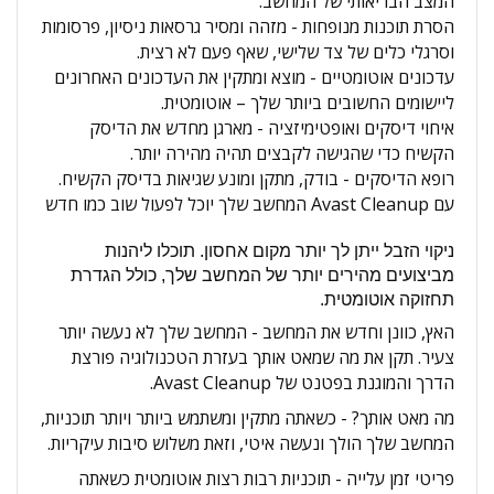
המצב הבריאותי של המחשב.
הסרת תוכנות מנופחות -
מזהה ומסיר גרסאות ניסיון, פרסומות
וסרגלי כלים של צד שלישי, שאף פעם לא רצית.
עדכונים אוטומטיים -
מוצא ומתקין את העדכונים האחרונים
ליישומים החשובים ביותר שלך – אוטומטית.
איחוי דיסקים ואופטימיזציה -
מארגן מחדש את הדיסק
הקשיח כדי שהגישה לקבצים תהיה מהירה יותר.
רופא הדיסקים -
בודק, מתקן ומונע שגיאות בדיסק הקשיח.
עם
Avast Cleanup ה
מחשב שלך יוכל לפעול שוב כמו חדש
ניקוי הזבל ייתן לך יותר מקום אחסון.
תוכלו ליהנות
מביצועים מהירים יותר של המחשב שלך, כולל
הגדרת
תחזוקה אוטומטית.
האץ, כוונן וחדש את המחשב -
המחשב שלך לא נעשה יותר
צעיר. תקן את מה שמאט אותך בעזרת הטכנולוגיה פורצת
הדרך והמוגנת בפטנט של Avast Cleanup.
מה מאט אותך? - כשאתה מתקין ומשתמש ביותר ויותר תוכניות,
המחשב שלך הולך ונעשה איטי, וזאת משלוש סיבות עיקריות.
פריטי זמן עלייה - תוכניות רבות רצות אוטומטית כשאתה