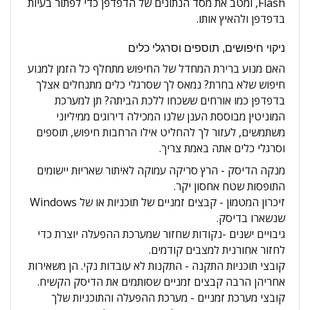
Flash, ומטב את מסד הנתונים של הדפדפן כדי לפתור בעיות
בדפדפן ולהאיץ אותו.
ניקוי חיפושים, תוספים וסרגלי כלים
האם מנוע ברירת המחדל של החיפוש מתחלף כל הזמן למנוע
חיפוש שלא בחרת? נמאס לך שסרגלי כלים מתנחלים אצלך
בדפדפן כמו אורחים ששכחו ללכת הביתה? תן למערכת
המוניטין מבוססת הענן שלנו המכילה דירוגים ממיליוני
משתמשים, לעזור לך להחליט אילו הרחבות חיפוש, תוספים
וסרגלי כלים אתה באמת צריך.
מנקה הדיסק -
הרץ סריקה עמוקה לאיתור שאריות יישומים
התופסות שטח אחסון יקר.
זיכרון המטמון - קבצים זמניים של תוכניות או של Windows
שנשארו בדיסק.
גיבויים ישנים -נקודות שחזור שמערכת ההפעלה יוצרת כדי
לחזור אחורנית למצבים קודמים.
קובצי תוכניות התקנה - התקנות לא עובדות נקי. הן משאירות
אחריהן הרבה קבצים זמניים שסותמים את הדיסק הקשיח.
קובצי מערכת זמניים - מערכת ההפעלה והתוכניות שלך