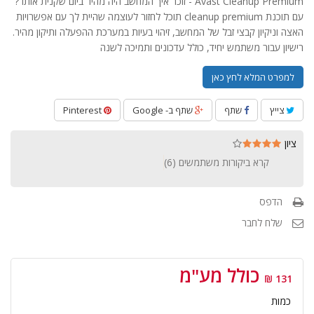
Avast Cleanup Premium - זוכר איך המחשב היה מהיר ביום שקנית אותו ?
עם תוכנת cleanup premium תוכל לחזור לעוצמה שהיית לך עם אפשרויות
האצה וניקיון קבצי זבל של המחשב, זיהוי בעיות במערכת ההפעלה ותיקון מהיר.
רישיון עבור משתמש יחיד, כולל עדכונים ותמיכה לשנה
למפרט המלא לחץ כאן
צייץ
שתף
שתף ב- Google
Pinterest
ציון
קרא ביקורות משתמשים (
6
)
הדפס
שלח לחבר
כולל מע"מ
131 ₪
כמות