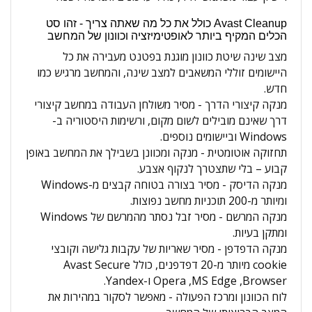
Avast Cleanup כולל את כל מה שאתה צריך - זהו סט
הכלים המקיף ביותר לאופטימיזציה וכוונון של המחשב
מצב שינה
שיטת כוונון מוגנת בפטנט מעבירה את כל
היישומים זוללי המשאבים למצב שינה, והמחשב מרגיש כמו
חדש.
מנקה קיצורי הדרך -
מסיר משולחן העבודה במחשב קיצורי
דרך שאינם מובילים לשום מקום, ורשימות היסטוריה ב-
Windows וביישומים נוספים.
תחזוקה אוטומטית -
מנקה ומכוונן בשבילך את המחשב באופן
קבוע – בלי שתצטרך לנקוף אצבע.
מנקה הדיסק -
מסיר בצורה בטוחה קבצים מ-Windows
ומיותר מ-200 תוכניות מחשב נפוצות.
מנקה המרשם -
מסיר זבל נסתר מהמרשם של Windows
ומתקן בעיות.
מנקה הדפדפן -
מסיר שאריות של עקבות גלישה וקובצי
cookie מיותר מ-20 דפדפנים, כולל Avast Secure
Browser‏, MS Edge‏, Opera ו-Yandex.
לוח הכוונון ומרכז הפעולה -
מאפשר לסקור במהירות את