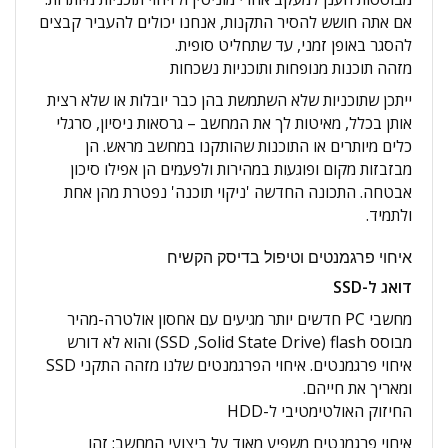
אם אתה חושש להסיר התקנות, אנחנו יכולים להעביר קבצים
להסגר באופן זמני, עד שתחליט סופית.
מזהה תוכנות מנופחות ותוכניות נשכחות
ייתכן שתוכניות שלא השתמשת בהן כבר יובלות או שלא רצית
אותן בכלל, מאיטות לך את המחשב – גרסאות ניסיון, סרגלי
כלים מיותרים או התוכנות שהותקנו במחשב מראש. הן
מבזבזות מקום ופוגעות במהירות ולפעמים הן אפילו סיכון
אבטחה. התכונה החדשה 'ניקוי תוכנה' נפטרת מהן אחת
ולתמיד.
איחוי פרגמנטים וטיפול בדיסק הקשיח
דואג ל-SSD
מחשבי PC חדשים יותר מגיעים עם אחסון אולטרה-מהיר
מבוסס flash‏ (Solid State Drive‏, SSD) והוא לא דורש
איחוי פרגמנטים. איחוי הפרגמנטים שלנו מזהה התקני SSD
ומאריך את חייהם.
החיזוק האולטימטיבי ל-HDD
איחוי פרגמנטים משפיע מאוד על ביצועי המחשב: זהו