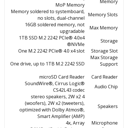
Memory
MoP Memory
Memory soldered to systemboard,
Memory Slots
no slots, dual-channel
16GB soldered memory, not
Max Memory
upgradable
1TB SSD M.2 2242 PCIe® 4.0x4
Storage
NVMe®
One M.2 2242 PCIe® 4.0 x4 slot
Storage Slot
Max Storage
One drive, up to 1TB M.2 2242 SSD
Support
microSD Card Reader
Card Reader
SoundWire®, Cirrus Logic®
Audio Chip
CS42L43 codec
4 stereo speakers, 2W x2
(woofers), 2W x2 (tweeters),
Speakers
optimized with Dolby Atmos®,
Smart Amplifier (AMP)
4x, Array
Microphone