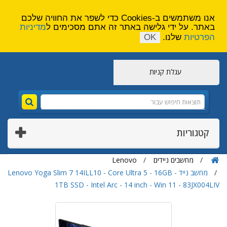
הירשם
צור קשר
אנו משתמשים ב-Cookies כדי לשפר את החוויה שלכם
באתר. על ידי גלישה באתר זה אתם מסכימים ל
מדיניות
הפרטיות
שלנו.
OK
עגלת קניות
קטגוריות
מחשבים ניידים
Lenovo
מחשב נייד Lenovo Yoga Slim 7 14ILL10 - Core Ultra 5 - 16GB -
1TB SSD - Intel Arc - 14 inch - Win 11 - 83JX004LIV