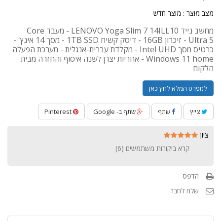
מצב מוצר :
מוצר חדש
מחשב נייד LENOVO Yoga Slim 7 14ILL10 - מעבד Core
Ultra 5 - זיכרון 16GB - דיסק קשיח 1TB SSD - מסך 14 אינץ' -
כרטיס מסך Intel UHD - מקלדת עברית-אנגלית - מערכת הפעלה
Windows 11 home - אחריות יצרן לשנה איסוף והחזרה מבית
הלקוח
למפרט המלא לחץ כאן
צייץ
שתף
שתף ב- Google
Pinterest
ציון
קרא ביקורות משתמשים (
6
)
הדפס
שלח לחבר