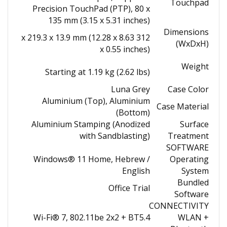
Touchpad
Precision TouchPad (PTP), 80 x
135 mm (3.15 x 5.31 inches)
Dimensions
312 x 219.3 x 13.9 mm (12.28 x 8.63
(WxDxH)
x 0.55 inches)
Weight
Starting at 1.19 kg (2.62 lbs)
Luna Grey
Case Color
Aluminium (Top), Aluminium
Case Material
(Bottom)
Aluminium Stamping (Anodized
Surface
with Sandblasting)
Treatment
SOFTWARE
Windows® 11 Home, Hebrew /
Operating
English
System
Bundled
Office Trial
Software
CONNECTIVITY
Wi-Fi® 7, 802.11be 2x2 + BT5.4
WLAN +