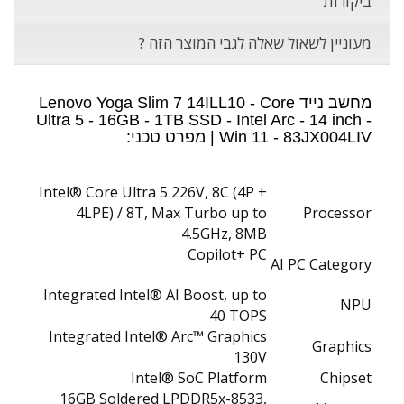
ביקורות
מעוניין לשאול שאלה לגבי המוצר הזה ?
מחשב נייד Lenovo Yoga Slim 7 14ILL10 - Core
Ultra 5 - 16GB - 1TB SSD - Intel Arc - 14 inch -
Win 11 - 83JX004LIV | מפרט טכני:
Intel® Core Ultra 5 226V, 8C (4P +
4LPE) / 8T, Max Turbo up to
Processor
4.5GHz, 8MB
Copilot+ PC
AI PC Category
Integrated Intel® AI Boost, up to
NPU
40 TOPS
Integrated Intel® Arc™ Graphics
Graphics
130V
Intel® SoC Platform
Chipset
16GB Soldered LPDDR5x-8533,