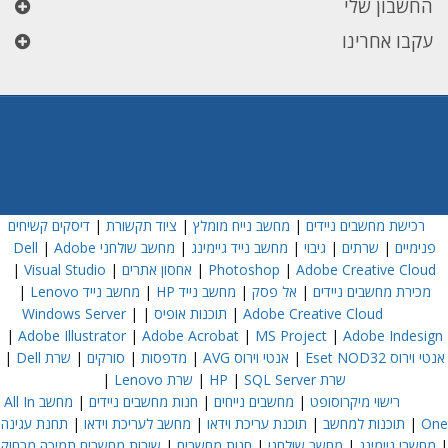
החשבון שלי
עקבו אחרינו
רכישת מחשבים ניידים
|
מחשב נייח מומלץ
|
ציוד תקשורת
|
דיסקים קשיחים
פנימיים
|
שרתים
|
גיבוי
|
מחשב נייד גיימינג
|
מחשב שולחני Dell
Adobe
|
Adobe Creative Cloud
|
Photoshop
|
אחסון אתרים
|
Visual Studio
|
מכירת מחשבים ניידים
|
אל פסק
|
מחשב נייד HP
|
מחשב נייד Lenovo
|
Adobe Creative Cloud
|
תוכנות אופיס
|
|
Windows Server
|
Adobe Illustrator
|
Adobe Acrobat
|
MS Project
|
Adobe Indesign
אנטי וירוס Eset NOD32
|
אנטי וירוס AVG
|
מדפסות
|
סורקים
|
שרת Dell
|
שרת HP
SQL Server
|
|
שרת Lenovo
|
רישוי מיקרוסופט
|
מחשבים נייחים
|
חנות מחשבים ניידים
|
מחשב All In
One
|
תוכנות למחשב
|
תוכנת עריכת וידאו
|
מחשב לעריכת וידאו
|
תחנת עגינה
|
מחשבי גיימינג
|
מחשב שולחני
|
חנות מחשבים
|
שירות מחשבים תמיכה מרחוק