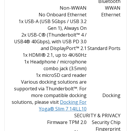
Bluetooth
Non-WWAN
WWAN
No Onboard Ethernet
Ethernet
1x USB-A (USB 5Gbps / USB 3.2
Gen 1), Always On
2x USB-C® (Thunderbolt™ 4 /
USB4® 40Gbps), with USB PD 3.0
and DisplayPort™ 2.1
Standard Ports
1x HDMI® 2.1, up to 4K/60Hz
1x Headphone / microphone
combo jack (3.5mm)
1x microSD card reader
Various docking solutions are
supported via Thunderbolt™. For
more compatible docking
Docking
solutions, please visit
Docking For
Yoga® Slim 7 14ILL10
SECURITY & PRIVACY
Firmware TPM 2.0
Security Chip
Fingerprint