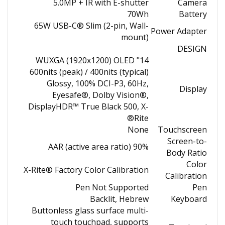
5.0MP + IR with E-shutter
Camera
70Wh
Battery
65W USB-C® Slim (2-pin, Wall-
Power Adapter
mount)
DESIGN
14" WUXGA (1920x1200) OLED
600nits (peak) / 400nits (typical)
Glossy, 100% DCI-P3, 60Hz,
Display
Eyesafe®, Dolby Vision®,
DisplayHDR™ True Black 500, X-
Rite®
None
Touchscreen
Screen-to-
90% AAR (active area ratio)
Body Ratio
Color
X-Rite® Factory Color Calibration
Calibration
Pen Not Supported
Pen
Backlit, Hebrew
Keyboard
Buttonless glass surface multi-
touch touchpad, supports