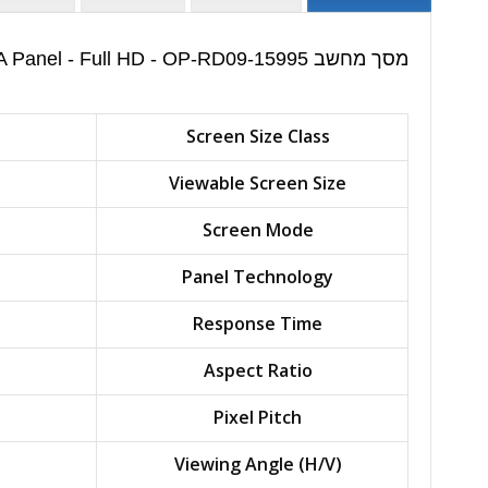
מסך מחשב Dell Pro E2225HM - 22 inch Monitor - VA Panel - Full HD - OP-RD09-15995 | מפרט טכני:
Screen Size Class
Viewable Screen Size
Screen Mode
Panel Technology
Response Time
Aspect Ratio
Pixel Pitch
Viewing Angle (H/V)