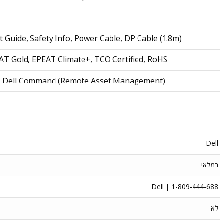
t Guide, Safety Info, Power Cable, DP Cable (1.8m)
T Gold, EPEAT Climate+, TCO Certified, RoHS
r, Dell Command (Remote Asset Management)
Dell
במלאי
Dell | 1-809-444-688
לא