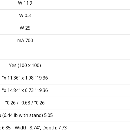
11.9 W
0.3 W
25 W
700 mA
Yes (100 x 100)
19.36" x 11.36" x 1.98"
19.36" x 14.84" x 6.73"
0.26" / 0.68" / 0.26"
5.05 lb (6.44 lb with stand)
 6.85", Width: 8.74", Depth: 7.73"