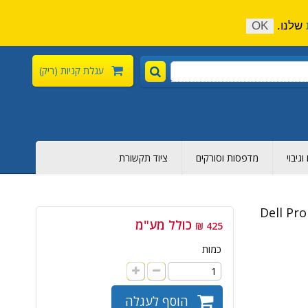
התקשר כעת:
04-6376-136
צור קשר
הירשם
שלנו.
OK
עגלת קניות
(ריק)
גיבוי
מדפסות וסורקים
ציוד תקשורת
Dell Pr -
כולל מע"מ
425 ₪
כמות
הוסף לעגלה