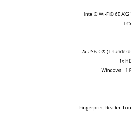
Intel® Wi-Fi® 6E AX2
Int
2x USB-C® (Thunderbo
1x HD
Windows 11 P
Fingerprint Reader Tou