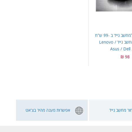
עכבר אלחוטי למחשב נייד ב -99 ש"ח
| ברכישת מחשב נייד Lenovo /
Asus / Dell
98 ₪
ור מחשב נייד
אפשרות מענה מהיר בצ'אט