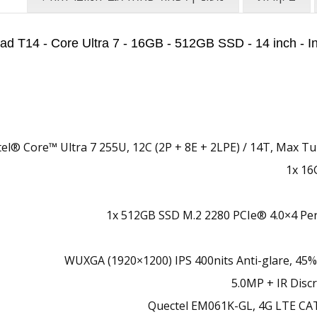
tel® Core™ Ultra 7 255U, 12C (2P + 8E + 2LPE) / 14T, Max T
1x 1
1x 512GB SSD M.2 2280 PCIe® 4.0×4 P
5.0MP + IR Discr
Quectel EM061K-GL, 4G LTE CA