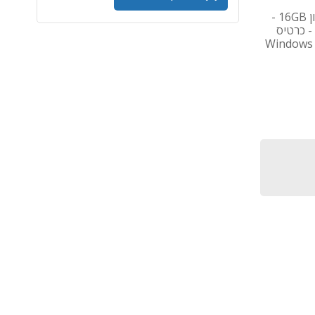
מחשב נייד Lenovo ThinkPad T14 - מעבד Core Ultra 7 - זיכרון 16GB -
דיסק קשיח 512GB SSD - מסך 14 אינץ' - כרטיס מסך Intel UHD - כרטיס
דם סלולרי - מערכת הפעלה Windows 11 Pro