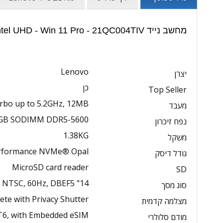
מחשב נייד Lenovo ThinkPad T14 - Core Ultra 7 - 16GB - 512GB SSD - 14 inch - Intel UHD - Win 11 Pro - 21QC004TIV | מפרט טכני:
Lenovo
יצרן
כן
Top Seller
urbo up to 5.2GHz, 12MB
מעבד
6GB SODIMM DDR5-5600
נפח זיכרון
1.38KG
משקל
erformance NVMe® Opal
גודל דיסק
MicroSD card reader
SD
14" WUXGA (1920×1200) IPS 400nits Anti-glare, 45% NTSC, 60Hz, DBEF5
סוג מסך
ete with Privacy Shutter
מצלמה קדמית
T6, with Embedded eSIM
מודם סלולרי