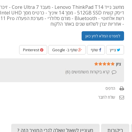
רשת אלחוטי - Bluetooth - מו
- אחריות יצרן לשלוש שנים באתר הלקוח
למפרט המלא לחץ כאן
צייץ
שתף
שתף ב- Google
Pinterest
ציון
קרא ביקורות משתמשים (
6
)
הדפס
שלח לחבר
ביקורות
מעוניין לשאול שאלה לגבי המוצר הזה ?