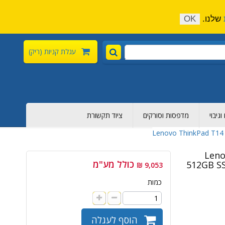
התקשר כעת:
04-6376-136
צור קשר
הירשם
שלנו.
OK
עגלת קניות
(ריק)
גיבוי
מדפסות וסורקים
ציוד תקשורת
Len -
כולל מע"מ
512GB SS
9,053 ₪
כמות
הוסף לעגלה