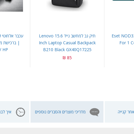
Eset NOD32 Antiv
תיק גב למחשב נייד Lenovo 15.6
Inch Laptop Casual Backpack
For 1 C
 / HP
B210 Black GX40Q17225
85 ₪
חר קנייה
מדריכי מוצרים והסברים נוספים
איך לבח