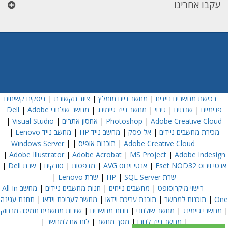
עקבו אחרינו
רכישת מחשבים ניידים
|
מחשב נייח מומלץ
|
ציוד תקשורת
|
דיסקים קשיחים
פנימיים
|
שרתים
|
גיבוי
|
מחשב נייד גיימינג
|
מחשב שולחני Dell
Adobe
|
Adobe Creative Cloud
|
Photoshop
|
אחסון אתרים
|
Visual Studio
|
מכירת מחשבים ניידים
|
אל פסק
|
מחשב נייד HP
|
מחשב נייד Lenovo
|
Adobe Creative Cloud
|
תוכנות אופיס
|
|
Windows Server
|
Adobe Illustrator
|
Adobe Acrobat
|
MS Project
|
Adobe Indesign
אנטי וירוס Eset NOD32
|
אנטי וירוס AVG
|
מדפסות
|
סורקים
|
שרת Dell
|
שרת HP
SQL Server
|
|
שרת Lenovo
|
רישוי מיקרוסופט
|
מחשבים נייחים
|
חנות מחשבים ניידים
|
מחשב All In
One
|
תוכנות למחשב
|
תוכנת עריכת וידאו
|
מחשב לעריכת וידאו
|
תחנת עגינה
|
מחשבי גיימינג
|
מחשב שולחני
|
חנות מחשבים
|
שירות מחשבים תמיכה מרחוק
|
מחשב נייד לנובו
|
מסך מחשב
|
לוח אם למחשב
|