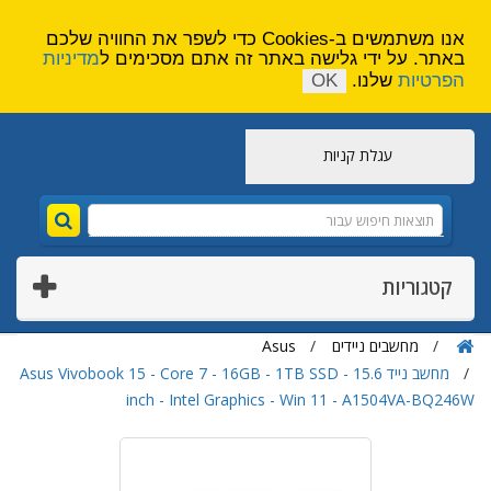
הירשם
צור קשר
אנו משתמשים ב-Cookies כדי לשפר את החוויה שלכם
באתר. על ידי גלישה באתר זה אתם מסכימים ל
מדיניות
הפרטיות
שלנו.
OK
עגלת קניות
קטגוריות
מחשבים ניידים
Asus
מחשב נייד Asus Vivobook 15 - Core 7 - 16GB - 1TB SSD - 15.6
inch - Intel Graphics - Win 11 - A1504VA-BQ246W