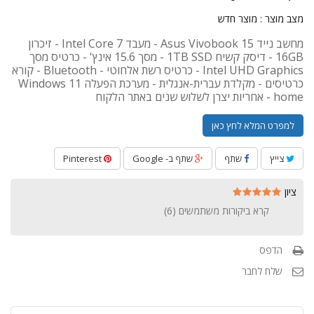
מצב מוצר :
מוצר חדש
מחשב נייד Asus Vivobook 15 - מעבד Intel Core 7 - זיכרון
16GB - דיסק קשיח 1TB SSD - מסך 15.6 אינץ' - כרטיס מסך
Intel UHD Graphics - כרטיס רשת אלחוטי - Bluetooth - קורא
כרטיסים - מקלדת עברית-אנגלית - מערכת הפעלה Windows 11
home - אחריות יצרן לשלוש שנים באתר הלקוח
למפרט המלא לחץ כאן
צייץ
שתף
שתף ב- Google
Pinterest
ציון
קרא ביקורות משתמשים (
6
)
הדפס
שלח לחבר