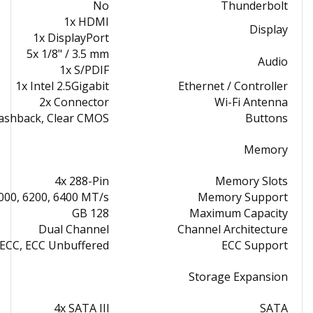
No
Thunderbolt
1x HDMI
Display
1x DisplayPort
5x 1/8" / 3.5 mm
Audio
1x S/PDIF
1x Intel 2.5Gigabit
Ethernet / Controller
2x Connector
Wi-Fi Antenna
lashback, Clear CMOS
Buttons
Memory
4x 288-Pin
Memory Slots
6000, 6200, 6400 MT/s
Memory Support
128 GB
Maximum Capacity
Dual Channel
Channel Architecture
ECC, ECC Unbuffered
ECC Support
Storage Expansion
4x SATA III
SATA