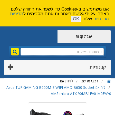
הירשם
צור קשר
אנו משתמשים ב-Cookies כדי לשפר את החוויה שלכם
באתר. על ידי גלישה באתר זה אתם מסכימים ל
מדיניות
הפרטיות
שלנו.
OK
עגלת קניות
קטגוריות
רכיבי מחשב
לוחות אם
לוח אם Asus TUF GAMING B650M-E WIFI AMD B650 Socket
AM5 micro ATX 90MB1FV0-M0EAY0