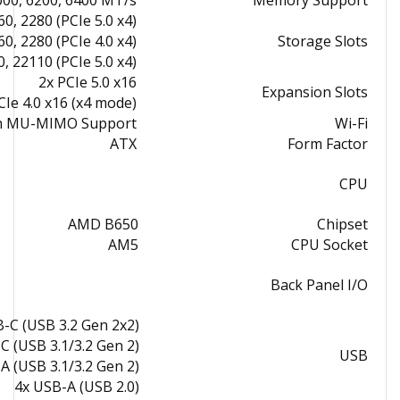
000, 6200, 6400 MT/s
Memory Support
0, 2280 (PCIe 5.0 x4)
0, 2280 (PCIe 4.0 x4)
Storage Slots
, 22110 (PCIe 5.0 x4)
2x PCIe 5.0 x16
Expansion Slots
CIe 4.0 x16 (x4 mode)
ith MU-MIMO Support
Wi-Fi
ATX
Form Factor
CPU
AMD B650
Chipset
AM5
CPU Socket
Back Panel I/O
-C (USB 3.2 Gen 2x2)
C (USB 3.1/3.2 Gen 2)
USB
A (USB 3.1/3.2 Gen 2)
4x USB-A (USB 2.0)