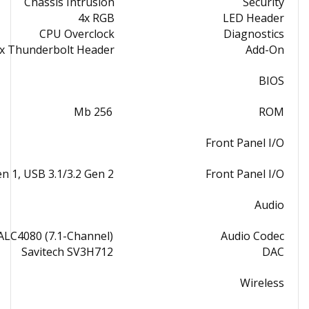
Chassis Intrusion
Security
4x RGB
LED Header
CPU Overclock
Diagnostics
x Thunderbolt Header
Add-On
BIOS
256 Mb
ROM
Front Panel I/O
en 1, USB 3.1/3.2 Gen 2
Front Panel I/O
Audio
LC4080 (7.1-Channel)
Audio Codec
Savitech SV3H712
DAC
Wireless