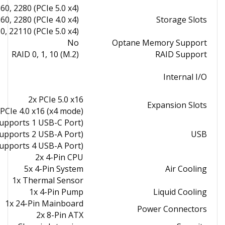
60, 2280 (PCIe 5.0 x4)
60, 2280 (PCIe 4.0 x4)
Storage Slots
0, 22110 (PCIe 5.0 x4)
No
Optane Memory Support
RAID 0, 1, 10 (M.2)
RAID Support
Internal I/O
2x PCIe 5.0 x16
Expansion Slots
 PCIe 4.0 x16 (x4 mode)
Supports 1 USB-C Port)
Supports 2 USB-A Port)
USB
Supports 4 USB-A Port)
2x 4-Pin CPU
5x 4-Pin System
Air Cooling
1x Thermal Sensor
1x 4-Pin Pump
Liquid Cooling
1x 24-Pin Mainboard
Power Connectors
2x 8-Pin ATX