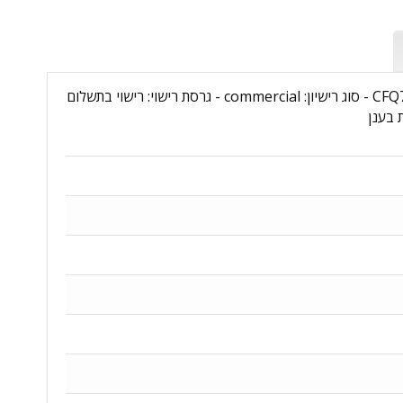
שם מוצר: Windows 365 Enterprise 4 vCPU - 16GB - 512GB - 1 Month Subscription - מקט יצרן: CFQ7TTC0HHS9:000WM - סוג רישיון: commercial - גרסת רישוי: רישוי בתשלום
 בענן