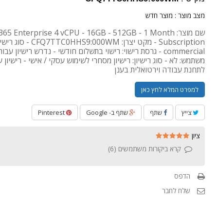
מצב מוצר :
מוצר חדש
שם מוצר: 5 Enterprise 4 vCPU - 16GB - 512GB - 1 Month
Subscription - מקט יצרן: CFQ7TTC0HHS9:000WM - סו
commercial - גרסת רישוי: רישוי בתשלום חודשי - נדרש רישיון עבו
משתמש: לא - סוג רישיון: רישיון מסחרי לשימוש עסקי / אישי - רישיון עב
לתחנת עבודה וירטואלית בענן
למפרט המלא לחץ כאן
צייץ
שתף
שתף ב- Google
Pinterest
ציון
קרא ביקורות משתמשים (
6
)
הדפס
שלח לחבר