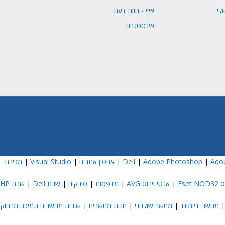
לי
איזי - חוות דעת
אינסטגרם
Adob
|
Adobe Photoshop
|
|
אחסון אתרים
|
Visual Studio
|
מכירת
Eset
|
אנטי וירוס AVG
|
מדפסות
|
סורקים
|
שרת Dell
|
שרת HP
מחשבי גיימינג
|
מחשב שולחני
|
חנות מחשבים
|
שירות מחשבים תמיכה מרחוק