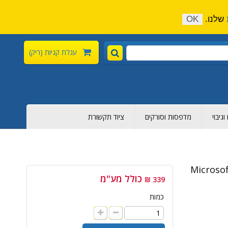
התקשר כעת:
04-6376-136
צור קשר
הירשם
שלנו.
OK
עגלת קניות
(ריק)
גיבוי
מדפסות וסורקים
ציוד תקשורת
Microsof
כולל מע"מ
339 ₪
כמות