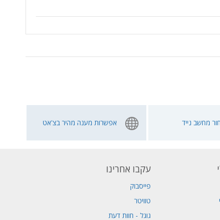
ור מחשב נייד
אפשרות מענה מהיר בצ'אט
עקבו אחרינו
פייסבוק
טוויטר
גוגל - חוות דעת