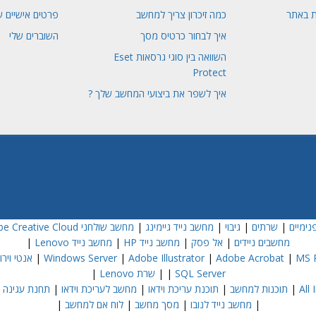
ת באתר
כמה זיכרון צריך למחשב
פרטים אישיים ש
איך לבחור כרטיס מסך
השוברים שלי
השוואה בין סוגי גרסאות Eset
Protect
איך לשפר את ביצועי המחשב שלך ?
נימיים
|
שרתים
|
גיבוי
|
מחשב נייד גיימינג
|
מחשב שולחני Dell
e Creative Cloud
מחשבים ניידים
|
אל פסק
|
מחשב נייד HP
|
מחשב נייד Lenovo
|
MS P
|
Adobe Acrobat
|
Adobe Illustrator
|
Windows Server
|
אנטי וירוס  NOD32
SQL Server
|
|
שרת Lenovo
|
|
תוכנות למחשב
|
תוכנת עריכת וידאו
|
מחשב לעריכת וידאו
|
תחנת עגינה
|
|
מחשב נייד לנובו
|
מסך מחשב
|
לוח אם למחשב
|