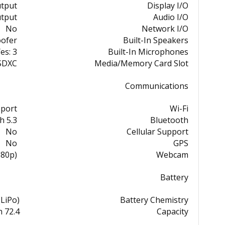
tput
Display I/O
utput
Audio I/O
No
Network I/O
oofer
Built-In Speakers
es: 3
Built-In Microphones
/SDXC
Media/Memory Card Slot
Communications
pport
Wi-Fi
h 5.3
Bluetooth
No
Cellular Support
No
GPS
080p)
Webcam
Battery
(LiPo)
Battery Chemistry
72.4 Wh
Capacity