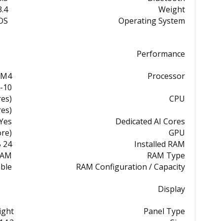
 lb / 1.5 kg
Weight
OS
Operating System
Performance
 M4
Processor
10-Core:
es)
CPU
res)
Yes
Dedicated AI Cores
ore)
GPU
24 GB
Installed RAM
RAM
RAM Type
ble
RAM Configuration / Capacity
Display
ight
Panel Type