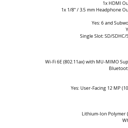
1x HDMI Ou
1x 1/8" / 3.5 mm Headphone O
Yes: 6 and Subw
Y
Single Slot: SD/SDHC
Wi-Fi 6E (802.11ax) with MU-MIMO Su
Bluetoot
Yes:
User-Facing 12 MP (1
Lithium-Ion Polymer 