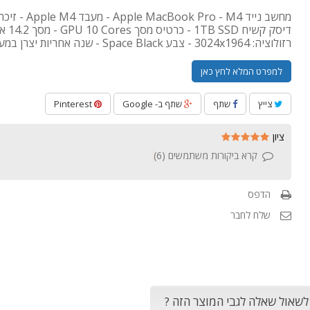
דיסק קשיח TB SSD
רזולוציה: 3024x1964 - צבע Space Black - שנה אחריות יצרן במעבדה
למפרט המלא לחץ כאן
צייץ
שתף
שתף ב- Google
Pinterest
ציון
קרא ביקורות משתמשים (
6
)
הדפס
שלח לחבר
 לשאול שאלה לגבי המוצר הזה ?