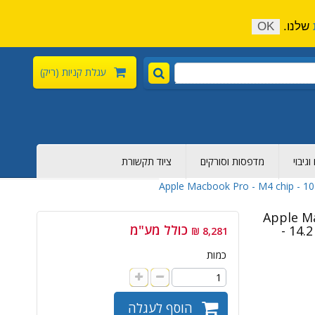
התקשר כעת:
04-6376-136
צור קשר
הירשם
שלנו.
OK
עגלת קניות
(ריק)
גיבוי
מדפסות וסורקים
ציוד תקשורת
Apple Macbook Pro - M4 chip - 10
Apple Ma
כולל מע"מ
- 14.
8,281 ₪
כמות
הוסף לעגלה