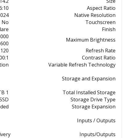
14.2"
Size
6:10
Aspect Ratio
24 x 1964
Native Resolution
No
Touchscreen
lare
Finish
0 nits / cd/m
Maximum Brightness
0 nits / cd/m
120 Hz
Refresh Rate
00:1
Contrast Ratio
tion
Variable Refresh Technology
Storage and Expansion
1 TB
Total Installed Storage
 SSD
Storage Drive Type
aded
Storage Expansion
Inputs / Outputs
ivery
Inputs/Outputs