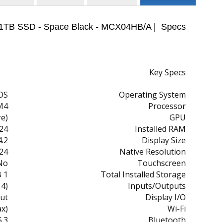
 - 1TB SSD - Space Black - MCX04HB/A | Specs
Key Specs
OS
Operating System
M4
Processor
re)
GPU
24 GB
Installed RAM
.2"
Display Size
 1964
Native Resolution
No
Touchscreen
1 TB
Total Installed Storage
4)
Inputs/Outputs
ut
Display I/O
ax)
Wi-Fi
5.3
Bluetooth