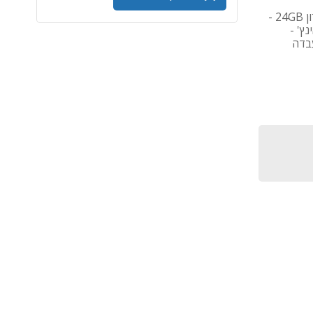
מחשב נייד Apple MacBook Pro - M4 - מעבד Apple M4 - זיכרון 24GB -
1 - כרטיס מסך GPU 10 Cores - מסך 14.2 אינץ' -