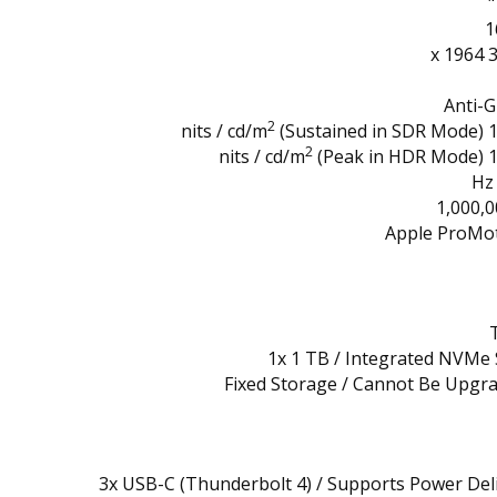
1
30
Anti-G
2
(Sustained in SDR Mode)
100
2
(Peak in HDR Mode)
160
1,000,0
Apple ProMo
1x 1 TB / Integrated NVMe
Fixed Storage / Cannot Be Upgr
3x USB-C (Thunderbolt 4) / Supports Power Del