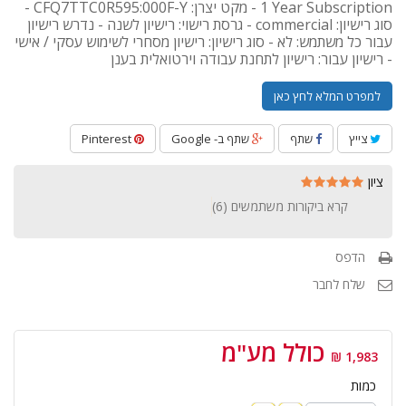
1 Year Subscription - מקט יצרן: CFQ7TTC0R595:000F-Y -
סוג רישיון: commercial - גרסת רישוי: רישיון לשנה - נדרש רישיון
עבור כל משתמש: לא - סוג רישיון: רישיון מסחרי לשימוש עסקי / אישי
- רישיון עבור: רישיון לתחנת עבודה וירטואלית בענן
למפרט המלא לחץ כאן
צייץ
שתף
שתף ב- Google
Pinterest
ציון
קרא ביקורות משתמשים (
6
)
הדפס
שלח לחבר
כולל מע"מ
1,983 ₪
כמות