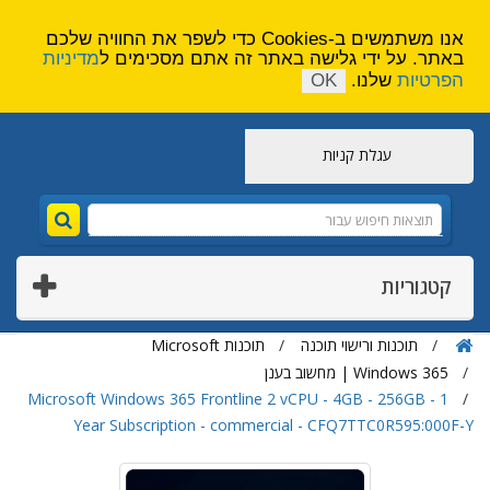
הירשם
צור קשר
אנו משתמשים ב-Cookies כדי לשפר את החוויה שלכם
באתר. על ידי גלישה באתר זה אתם מסכימים ל
מדיניות
הפרטיות
שלנו.
OK
עגלת קניות
קטגוריות
תוכנות ורישוי תוכנה
תוכנות Microsoft
Windows 365 | מחשוב בענן
Microsoft Windows 365 Frontline 2 vCPU - 4GB - 256GB - 1
Year Subscription - commercial - CFQ7TTC0R595:000F-Y