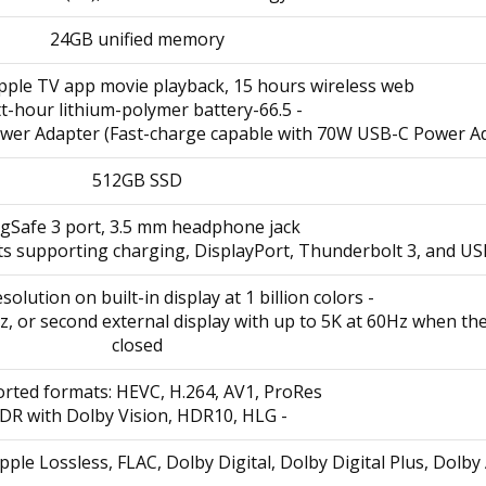
24GB unified memory
pple TV app movie playback, 15 hours wireless web
- 66.5-watt-hour lithium-polymer battery
512GB SSD
Safe 3 port, 3.5 mm headphone jack
- Full native resolution on built-in display at 1 billion colors
Hz, or second external display with up to 5K at 60Hz when the
closed
rted formats: HEVC, H.264, AV1, ProRes
- HDR with Dolby Vision, HDR10, HLG
ple Lossless, FLAC, Dolby Digital, Dolby Digital Plus, Dolb