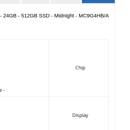
.3 inch - 24GB - 512GB SSD - Midnight - MC9G4HB/A
Chip
- Video decode and encode engines, ProRes encode and decode engine, AV1 decode engine
Display