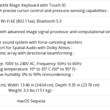
cklit Magic Keyboard with Touch ID
- Force Touch trackpad with precise cursor control and pressure-sensing capabilities
Wi-Fi 6E (802.11ax), Bluetooth 5.3
ith advanced image signal processor and computational vi
r sound system with force-canceling woofers
- Support for Spatial Audio with Dolby Atmos
- Three-mic array with directional beamforming
ge: 100V to 240V AC, Frequency: 50Hz to 60Hz
- Operating temperature: 10° to 35° C (50° to 95° F)
- Relative humidity: 0% to 90% noncondensing
 cm), Width: 13.40 in (34.04 cm), Depth: 9.35 in (23.76 cm)
- Weight: 3.3 lbs (1.51 kg)
macOS Sequoia