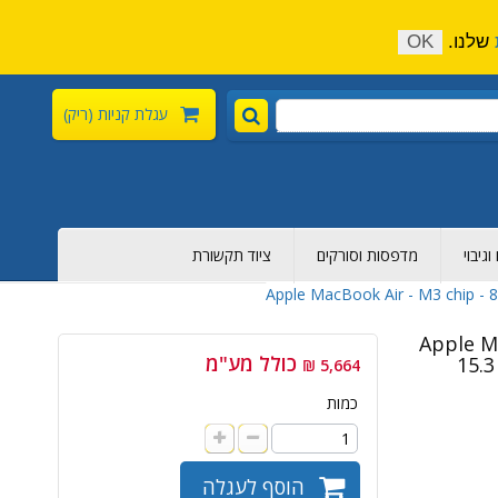
התקשר כעת:
04-6376-136
צור קשר
הירשם
שלנו.
OK
עגלת קניות
(ריק)
גיבוי
מדפסות וסורקים
ציוד תקשורת
Apple MacBook Air - M3 chip - 
Apple Ma
כולל מע"מ
15.3
5,664 ₪
כמות
הוסף לעגלה