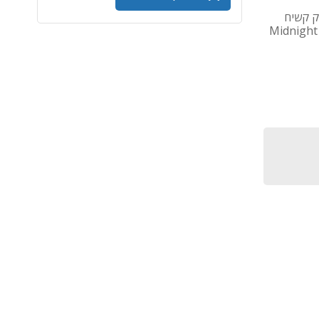
 - מעבד M3 - זיכרון 24GB - דיסק קשיח
512GB SSD - מסך 15.3 inch - כרטיס מסך 10 Core GPU - צבע Midnight