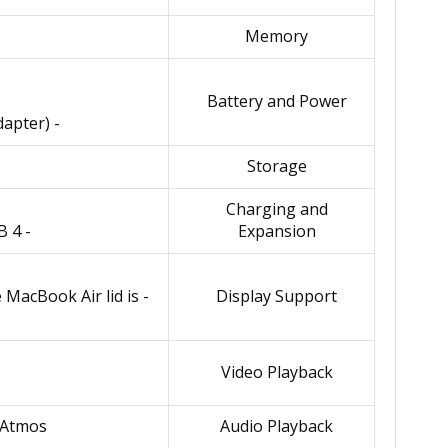
Memory
Battery and Power
- 35W Dual USB-C Port Compact Power Adapter (Fast-charge capable with 70W USB-C Power Adapter)
Storage
Charging and
- Two Thunderbolt / USB 4 ports supporting charging, DisplayPort, Thunderbolt 3, and USB 4
Expansion
 MacBook Air lid is
Display Support
Video Playback
y Atmos
Audio Playback