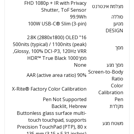
FHD 1080p + IR with Privacy
מצלמת אינטרנט
Shutter, ToF Sensor
סוללה
99.9Wh
מטען
100W USB-C® Slim (3-pin)
DESIGN
16" 2.8K (2880x1800) OLED
500nits (typical) / 1100nits (peak)
מסך
Glossy, 100% DCI-P3, 120Hz VRR,
מסךHDR™ True Black 1000
מסך מגע
None
Screen-to-Body
90% AAR (active area ratio)
Ratio
Color
X-Rite® Factory Color Calibration
Calibration
Pen Not Supported
Pen
מקלדת
Backlit, Hebrew
Buttonless glass surface multi-
touch touchpad, supports
משטח מגע
Precision TouchPad (PTP), 80 x
135 mm (3.15 x 5.31 inches)