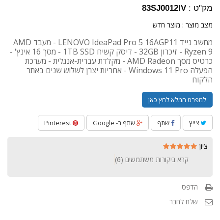
מק"ט :
83SJ0012IV
מצב מוצר :
מוצר חדש
מחשב נייד LENOVO IdeaPad Pro 5 16AGP11 - מעבד AMD
Ryzen 9 - זיכרון 32GB - דיסק קשיח 1TB SSD - מסך 16 אינץ' -
כרטיס מסך AMD Radeon - מקלדת עברית-אנגלית - מערכת
הפעלה Windows 11 Pro - אחריות יצרן לשלוש שנים באתר
הלקוח
למפרט המלא לחץ כאן
צייץ
שתף
שתף ב- Google
Pinterest
ציון
קרא ביקורות משתמשים (
6
)
הדפס
שלח לחבר