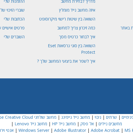
מדריך לבחירת מחשב
ההזמנות שלי
איזה מחשב נייד מומלץ
שוברי הזיכוי שלי
השוואה בין שיטות רישוי מיקרוסופט
הכתובות שלי
ת באתר
כמה זיכרון צריך למחשב
פרטים אישיים ש
איך לבחור כרטיס מסך
השוברים שלי
השוואה בין סוגי גרסאות Eset
Protect
איך לשפר את ביצועי המחשב שלך ?
נימיים
|
שרתים
|
גיבוי
|
מחשב נייד גיימינג
|
מחשב שולחני Dell
e Creative Cloud
מחשבים ניידים
|
אל פסק
|
מחשב נייד HP
|
מחשב נייד Lenovo
|
MS P
|
Adobe Acrobat
|
Adobe Illustrator
|
Windows Server
|
אנטי וירוס  NOD32