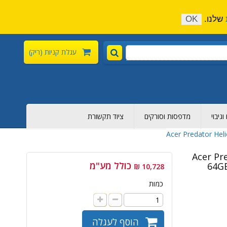
התקשר כעת:
04-6376-136
צור קשר
הירשם
שלנו.
OK
עגלת קניות
(ריק)
גיבוי
מדפסות וסורקים
ציוד תקשורת
Acer Pr -
כולל מע"מ
64GB
10,728 ₪
כמות
הוסף לעגלה