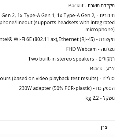
מקלדת מוארת - Backlit
חיבורים -  1x Type-A Gen 1, 1x Type-A Gen 2
phone/lineout (supports headsets with integrated
microphone)
תקשורת - Killer™ Gigabit Ethernet E3100G,Intel® Wi-Fi 6E (802.11 ax),Ethernet (RJ-45)
מצלמה - FHD Webcam
רמקולים - Two built-in stereo speakers
צבע - Black
סוללה - Li-Ion battery (4 cells / 92 Wh),Up to 15 hours (based on video playback test results)
הספק כח - 230W adapter (50% PCR-plastic)
משקל - 2.2 kg
יצרן