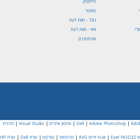
פייסבוק
טוויטר
גוגל - חוות דעת
לי
איזי - חוות דעת
אינסטגרם
Adob
|
Adobe Photoshop
|
|
אחסון אתרים
|
Visual Studio
|
מכירת
Eset
|
אנטי וירוס AVG
|
מדפסות
|
סורקים
|
שרת Dell
|
שרת HP