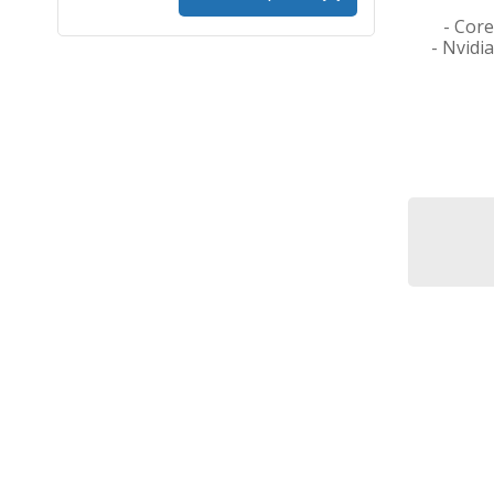
מחשב נייד Acer Predator Helios Neo 16S AI - מעבד Core Ultra 9 -
זיכרון 64GB - דיסק קשיח 1TB SSD - מסך 16 אינץ' - כרטיס מסך Nvidia -