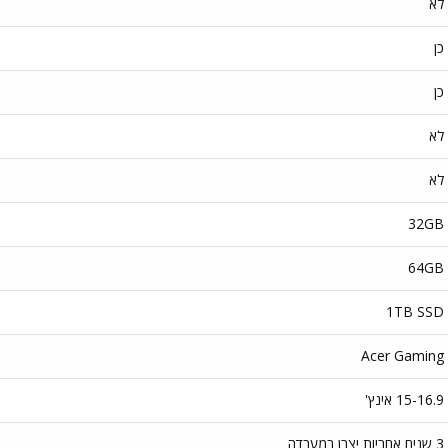
לא
כן
כן
לא
לא
32GB
64GB
1TB SSD
Acer Gaming
15-16.9 אינץ'
3 שנים אחריות יצרן במעבדה