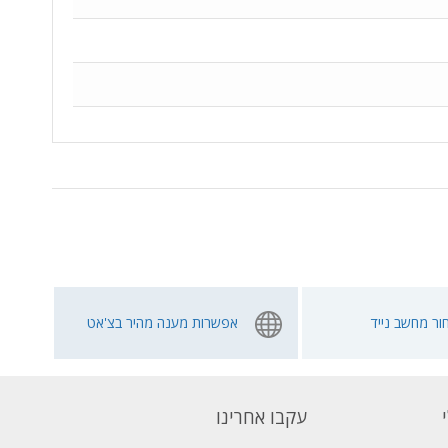
ור מחשב נייד
אפשרות מענה מהיר בצ'אט
עקבו אחרינו