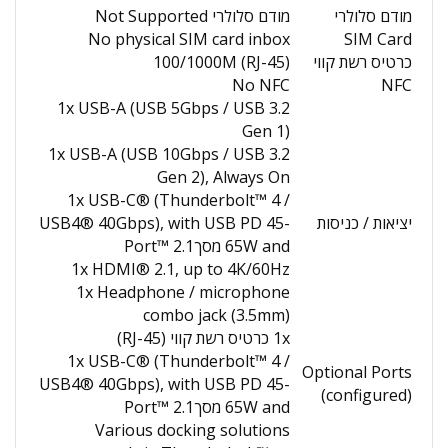
מודם סלולרי
מודם סלולרי Not Supported
No physical SIM card inbox
SIM Card
כרטיס רשת קווי
100/1000M (RJ-45)
No NFC
NFC
1x USB-A (USB 5Gbps / USB 3.2
Gen 1)
1x USB-A (USB 10Gbps / USB 3.2
Gen 2), Always On
1x USB-C® (Thunderbolt™ 4 /
יציאות / כניסות
USB4® 40Gbps), with USB PD 45-
65W and מסךPort™ 2.1
1x HDMI® 2.1, up to 4K/60Hz
1x Headphone / microphone
combo jack (3.5mm)
1x כרטיס רשת קווי (RJ-45)
1x USB-C® (Thunderbolt™ 4 /
Optional Ports
USB4® 40Gbps), with USB PD 45-
(configured)
65W and מסךPort™ 2.1
Various docking solutions