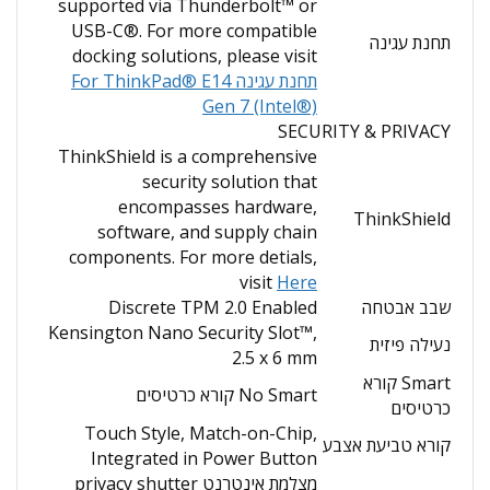
supported via Thunderbolt™ or
USB-C®. For more compatible
תחנת עגינה
docking solutions, please visit
תחנת עגינה For ThinkPad® E14
Gen 7 (Intel®)
SECURITY & PRIVACY
ThinkShield is a comprehensive
security solution that
encompasses hardware,
ThinkShield
software, and supply chain
components. For more detials,
visit
Here
שבב אבטחה
Discrete TPM 2.0 Enabled
Kensington Nano Security Slot™,
נעילה פיזית
2.5 x 6 mm
Smart קורא
No Smart קורא כרטיסים
כרטיסים
Touch Style, Match-on-Chip,
קורא טביעת אצבע
Integrated in Power Button
מצלמת אינטרנט privacy shutter