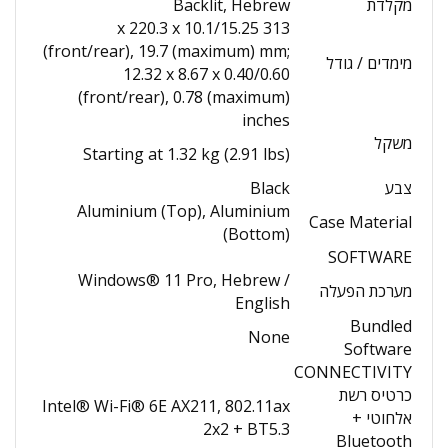
מקלדת
Backlit, Hebrew
313 x 220.3 x 10.1/15.25
(front/rear), 19.7 (maximum) mm;
מימדים / גודל
12.32 x 8.67 x 0.40/0.60
(front/rear), 0.78 (maximum)
inches
משקל
Starting at 1.32 kg (2.91 lbs)
צבע
Black
Aluminium (Top), Aluminium
Case Material
(Bottom)
SOFTWARE
Windows® 11 Pro, Hebrew /
מערכת הפעלה
English
Bundled
None
Software
CONNECTIVITY
כרטיס רשת
Intel® Wi-Fi® 6E AX211, 802.11ax
אלחוטי +
2x2 + BT5.3
Bluetooth