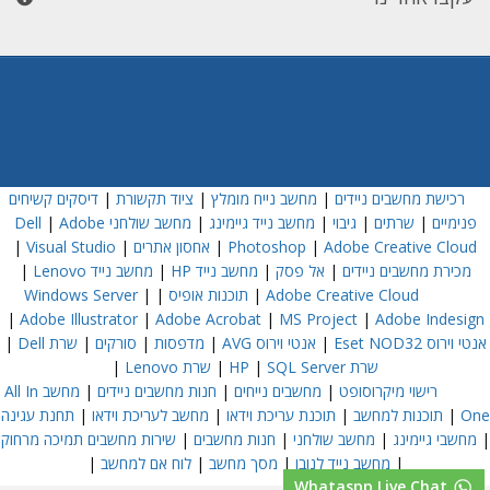
רכישת מחשבים ניידים
|
מחשב נייח מומלץ
|
ציוד תקשורת
|
דיסקים קשיחים
פנימיים
|
שרתים
|
גיבוי
|
מחשב נייד גיימינג
|
מחשב שולחני Dell
Adobe
|
Adobe Creative Cloud
|
Photoshop
|
אחסון אתרים
|
Visual Studio
|
מכירת מחשבים ניידים
|
אל פסק
|
מחשב נייד HP
|
מחשב נייד Lenovo
|
Adobe Creative Cloud
|
תוכנות אופיס
|
|
Windows Server
|
Adobe Illustrator
|
Adobe Acrobat
|
MS Project
|
Adobe Indesign
אנטי וירוס Eset NOD32
|
אנטי וירוס AVG
|
מדפסות
|
סורקים
|
שרת Dell
|
שרת HP
SQL Server
|
|
שרת Lenovo
|
רישוי מיקרוסופט
|
מחשבים נייחים
|
חנות מחשבים ניידים
|
מחשב All In
One
|
תוכנות למחשב
|
תוכנת עריכת וידאו
|
מחשב לעריכת וידאו
|
תחנת עגינה
|
מחשבי גיימינג
|
מחשב שולחני
|
חנות מחשבים
|
שירות מחשבים תמיכה מרחוק
|
מחשב נייד לנובו
|
מסך מחשב
|
לוח אם למחשב
|
Whataspp Live Chat