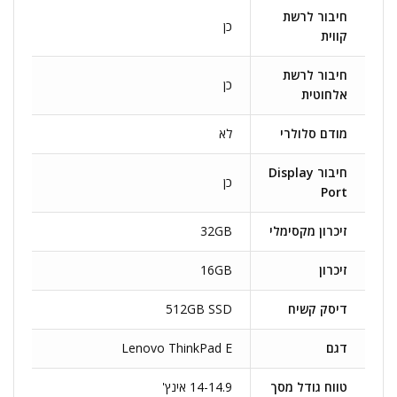
חיבור לרשת
כן
קווית
חיבור לרשת
כן
אלחוטית
מודם סלולרי
לא
חיבור Display
כן
Port
זיכרון מקסימלי
32GB
זיכרון
16GB
דיסק קשיח
512GB SSD
דגם
Lenovo ThinkPad E
טווח גודל מסך
14-14.9 אינץ'