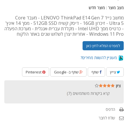
מצב מוצר :
מוצר חדש
מחשב נייד LENOVO ThinkPad E14 Gen 7 - מעבד Core
Ultra 5 - זיכרון 16GB - דיסק קשיח 512GB SSD - מסך 14 אינץ'
- כרטיס מסך Intel UHD - מקלדת עברית-אנגלית - מערכת הפעלה
Windows 11 Pro - אחריות יצרן לשלוש שנים באתר הלקוח
למפרט המלא לחץ כאן
מעוניין להשוות מחירים?
צייץ
שתף
שתף ב- Google
Pinterest
ציון
קרא ביקורות משתמשים (
7
)
הדפס
שלח לחבר