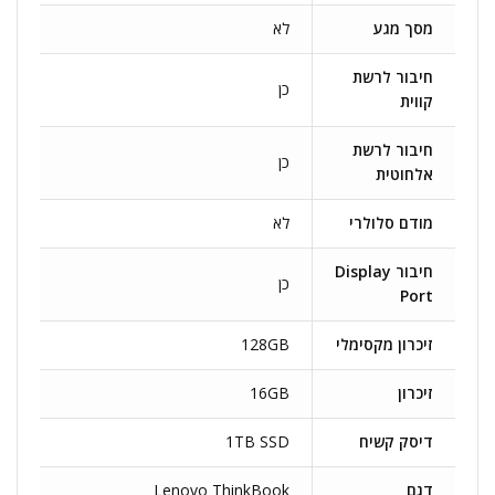
מסך מגע
לא
חיבור לרשת
כן
קווית
חיבור לרשת
כן
אלחוטית
מודם סלולרי
לא
חיבור Display
כן
Port
זיכרון מקסימלי
128GB
זיכרון
16GB
דיסק קשיח
1TB SSD
דגם
Lenovo ThinkBook