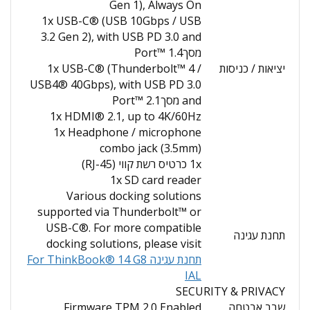
Gen 1), Always On
1x USB-C® (USB 10Gbps / USB
3.2 Gen 2), with USB PD 3.0 and
מסךPort™ 1.4
יציאות / כניסות
1x USB-C® (Thunderbolt™ 4 /
USB4® 40Gbps), with USB PD 3.0
and מסךPort™ 2.1
1x HDMI® 2.1, up to 4K/60Hz
1x Headphone / microphone
combo jack (3.5mm)
1x כרטיס רשת קווי (RJ-45)
1x SD card reader
Various docking solutions
supported via Thunderbolt™ or
USB-C®. For more compatible
תחנת עגינה
docking solutions, please visit
תחנת עגינה For ThinkBook® 14 G8
IAL
SECURITY & PRIVACY
שבב אבטחה
Firmware TPM 2.0 Enabled