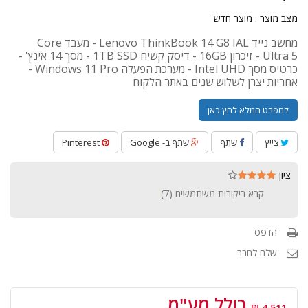
מצב מוצר :
מוצר חדש
מחשב נייד Lenovo ThinkBook 14 G8 IAL - מעבד Core
Ultra 5 - זיכרון 16GB - דיסק קשיח 1TB SSD - מסך 14 אינץ' -
כרטיס מסך Intel UHD - מערכת הפעלה Windows 11 Pro -
אחריות יצרן לשלוש שנים באתר הלקוח
למפרט המלא לחץ כאן
צייץ
שתף
שתף ב- Google
Pinterest
ציון
קרא ביקורות משתמשים (
7
)
הדפס
שלח לחבר
כולל מע"מ
4,511 ₪