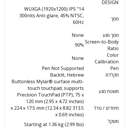
DESIGN
14" WUXGA (1920x1200) IPS
300nits Anti-glare, 45% NTSC,
מסך
60Hz
מסך מגע
None
Screen-to-Body
90%
Ratio
Color
None
Calibration
Pen Not Supported
Pen
מקלדת
Backlit, Hebrew
Buttonless Mylar® surface multi-
touch touchpad, supports
משטח מגע
Precision TouchPad (PTP), 75 x
120 mm (2.95 x 4.72 inches)
מימדים / גודל
313.5 x 224 x 17.5 mm (12.34 x 8.82
x 0.69 inches)
משקל
Starting at 1.36 kg (2.99 lbs)