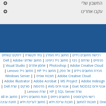
החשבון שלי
עקבו אחרינו
רכישת מחשבים ניידים
|
מחשב נייח מומלץ
|
ציוד תקשורת
|
דיסקים קשיחים
פנימיים
|
שרתים
|
גיבוי
|
מחשב נייד גיימינג
|
מחשב שולחני Dell
Adobe
|
Adobe Creative Cloud
|
Photoshop
|
אחסון אתרים
|
Visual Studio
|
מכירת מחשבים ניידים
|
אל פסק
|
מחשב נייד HP
|
מחשב נייד Lenovo
|
Adobe Creative Cloud
|
תוכנות אופיס
|
|
Windows Server
|
Adobe Illustrator
|
Adobe Acrobat
|
MS Project
|
Adobe Indesign
אנטי וירוס Eset NOD32
|
אנטי וירוס AVG
|
מדפסות
|
סורקים
|
שרת Dell
|
שרת HP
SQL Server
|
|
שרת Lenovo
|
רישוי מיקרוסופט
|
מחשבים נייחים
|
חנות מחשבים ניידים
|
מחשב All In
One
|
תוכנות למחשב
|
תוכנת עריכת וידאו
|
מחשב לעריכת וידאו
|
תחנת עגינה