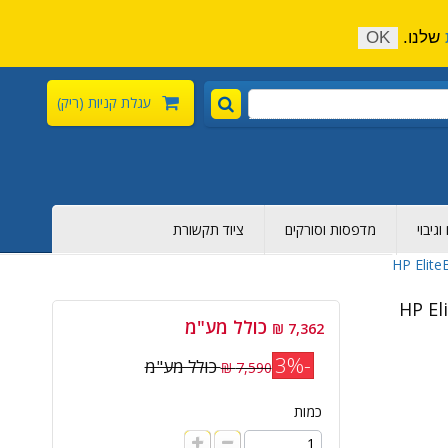
התקשר כעת:
04-6376-136
צור קשר
הירשם
שלנו.
OK
עגלת קניות
(ריק)
גיבוי
מדפסות וסורקים
ציוד תקשורת
HP Elit
כולל מע"מ
7,362 ₪
-3%
כולל מע"מ
7,590 ₪
כמות