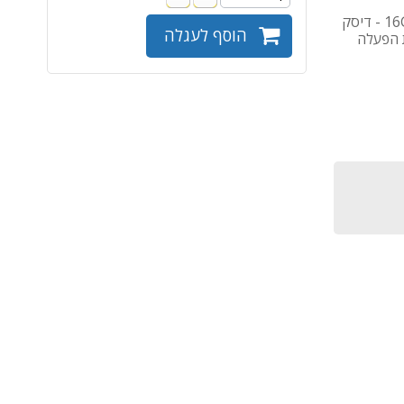
מחשב נייד HP EliteBook 8 G2 - מעבד Core Ultra 5 - זיכרון 16GB - דיסק
הוסף לעגלה
יס מסך Intel UHD - מערכת הפעלה