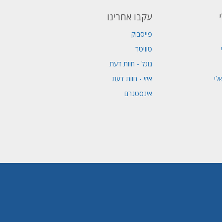
עקבו אחרינו
פייסבוק
טוויטר
גוגל - חוות דעת
לי
איזי - חוות דעת
אינסטגרם