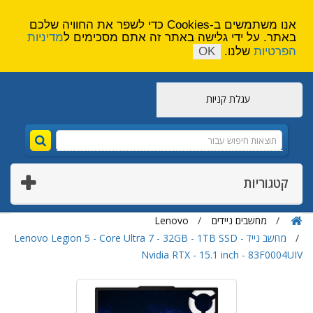
הירשם
צור קשר
אנו משתמשים ב-Cookies כדי לשפר את החוויה שלכם
באתר. על ידי גלישה באתר זה אתם מסכימים ל
מדיניות
הפרטיות
שלנו.
OK
עגלת קניות
קטגוריות
מחשבים ניידים
Lenovo
מחשב נייד Lenovo Legion 5 - Core Ultra 7 - 32GB - 1TB SSD -
Nvidia RTX - 15.1 inch - 83F0004UIV