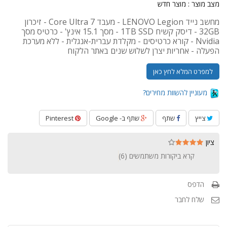
מצב מוצר :
מוצר חדש
מחשב נייד LENOVO Legion - מעבד Core Ultra 7 - זיכרון
32GB - דיסק קשיח 1TB SSD - מסך 15.1 אינץ' - כרטיס מסך
Nvidia - קורא כרטיסים - מקלדת עברית-אנגלית - ללא מערכת
הפעלה - אחריות יצרן לשלוש שנים באתר הלקוח
למפרט המלא לחץ כאן
מעוניין להשוות מחירים?
צייץ
שתף
שתף ב- Google
Pinterest
ציון
קרא ביקורות משתמשים (
6
)
הדפס
שלח לחבר