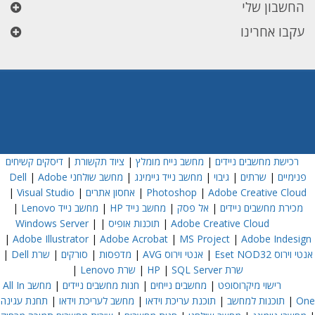
החשבון שלי
עקבו אחרינו
רכישת מחשבים ניידים
|
מחשב נייח מומלץ
|
ציוד תקשורת
|
דיסקים קשיחים
פנימיים
|
שרתים
|
גיבוי
|
מחשב נייד גיימינג
|
מחשב שולחני Dell
Adobe
|
Adobe Creative Cloud
|
Photoshop
|
אחסון אתרים
|
Visual Studio
|
מכירת מחשבים ניידים
|
אל פסק
|
מחשב נייד HP
|
מחשב נייד Lenovo
|
Adobe Creative Cloud
|
תוכנות אופיס
|
|
Windows Server
|
Adobe Illustrator
|
Adobe Acrobat
|
MS Project
|
Adobe Indesign
אנטי וירוס Eset NOD32
|
אנטי וירוס AVG
|
מדפסות
|
סורקים
|
שרת Dell
|
שרת HP
SQL Server
|
|
שרת Lenovo
|
רישוי מיקרוסופט
|
מחשבים נייחים
|
חנות מחשבים ניידים
|
מחשב All In
One
|
תוכנות למחשב
|
תוכנת עריכת וידאו
|
מחשב לעריכת וידאו
|
תחנת עגינה