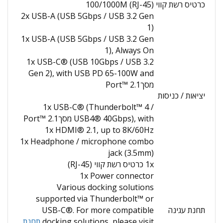
כרטיס רשת קווי
100/1000M (RJ-45)
2x USB-A (USB 5Gbps / USB 3.2 Gen
1)
1x USB-A (USB 5Gbps / USB 3.2 Gen
1), Always On
1x USB-C® (USB 10Gbps / USB 3.2
Gen 2), with USB PD 65-100W and
מסךPort™ 2.1
יציאות / כניסות
1x USB-C® (Thunderbolt™ 4 /
USB4® 40Gbps), with מסךPort™ 2.1
1x HDMI® 2.1, up to 8K/60Hz
1x Headphone / microphone combo
jack (3.5mm)
1x כרטיס רשת קווי (RJ-45)
1x Power connector
Various docking solutions
supported via Thunderbolt™ or
תחנת עגינה
USB-C®. For more compatible
docking solutions, please visit
תחנת