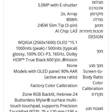
מצלמת
5.0MP with E-shutter
אינטרנט
מיקרופון
2x, Array
סוללה
80Wh
מטען
245W Slim Tip (3-pin)
תכונות מיוחדות
AI Chip: LA3
DESIGN
15.1" WQXGA (2560x1600) OLED
1000nits (peak) / 500nits (typical)
מסך
glossy, 100% DCI-P3, 165Hz, Dolby
Vision®, מסךHDR™ True Black 600
מסך מגע
None
Models with OLED panel: 90% AAR
Screen-to-
(active area ratio)
Body Ratio
Color
Factory Color Calibration
Calibration
מקלדת
24-Zone RGB Backlit, Hebrew
Buttonless Mylar® surface multi-
touch touchpad, supports Precision
משטח מגע
TouchPad (PTP), 75 x 120 mm (2.95 x