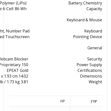
Polymer (LiPo)
Battery Chemistry
 6-Cell: 86 Wh
Capacity
Keyboard & Mouse
ight, Number Pad
Keyboard
ted Touchscreen
Pointing Device
General
 Webcam Blocker
Security
150 W with Barrel/Proprietary
Power Supply
EPEAT Gold
Certifications
14.02 x 9.54 x 0.76" / 35.61 x 24.23 x 1.93 cm
Dimensions
3.81 lb / 1.73 kg
Weight
יצרן
HP