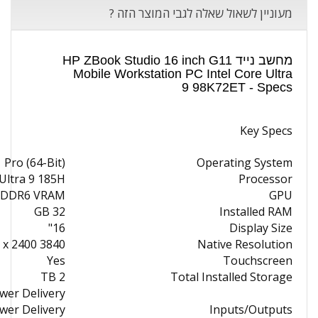
מעוניין לשאול שאלה לגבי המוצר הזה ?
מחשב נייד HP ZBook Studio 16 inch G11
Mobile Workstation PC Intel Core Ultra
9 98K72ET - Specs
Key Specs
Pro (64-Bit)
Operating System
 Ultra 9 185H
Processor
 GDDR6 VRAM
GPU
32 GB
Installed RAM
16"
Display Size
3840 x 2400
Native Resolution
Yes
Touchscreen
2 TB
Total Installed Storage
wer Delivery
wer Delivery
Inputs/Outputs