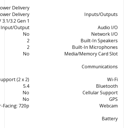
Power Delivery
Power Delivery
Inputs/Outputs
/ 3.1/3.2 Gen 1
 Input/Output
Audio I/O
No
Network I/O
2
Built-In Speakers
2
Built-In Microphones
No
Media/Memory Card Slot
Communications
upport (2 x 2)
Wi-Fi
5.4
Bluetooth
No
Cellular Support
No
GPS
-Facing: 720p
Webcam
Battery