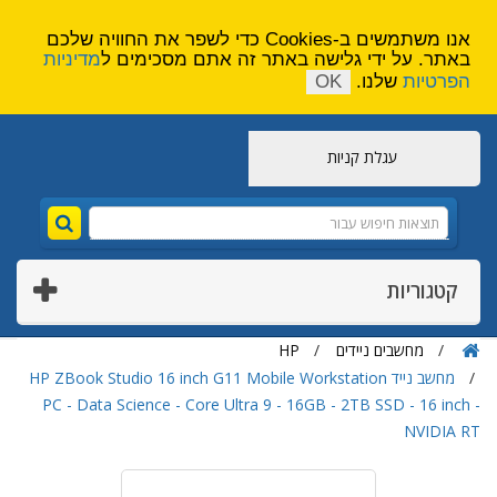
הירשם
צור קשר
אנו משתמשים ב-Cookies כדי לשפר את החוויה שלכם
באתר. על ידי גלישה באתר זה אתם מסכימים ל
מדיניות
הפרטיות
שלנו.
OK
עגלת קניות
קטגוריות
מחשבים ניידים
HP
מחשב נייד HP ZBook Studio 16 inch G11 Mobile Workstation
PC - Data Science - Core Ultra 9 - 16GB - 2TB SSD - 16 inch -
NVIDIA RT