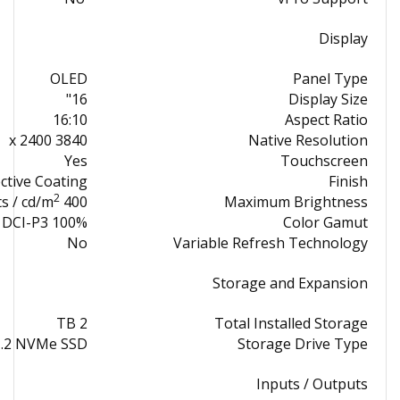
Display
OLED
Panel Type
16"
Display Size
16:10
Aspect Ratio
3840 x 2400
Native Resolution
Yes
Touchscreen
ective Coating
Finish
2
400 nits / cd/m
Maximum Brightness
100% DCI-P3
Color Gamut
No
Variable Refresh Technology
Storage and Expansion
2 TB
Total Installed Storage
M.2 NVMe SSD
Storage Drive Type
Inputs / Outputs