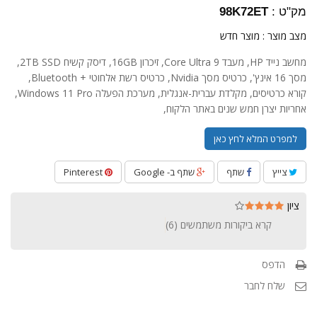
מק"ט :
98K72ET
מצב מוצר :
מוצר חדש
מחשב נייד HP, מעבד Core Ultra 9, זיכרון 16GB, דיסק קשיח 2TB SSD,
מסך 16 אינץ', כרטיס מסך Nvidia, כרטיס רשת אלחוטי + Bluetooth,
קורא כרטיסים, מקלדת עברית-אנגלית, מערכת הפעלה Windows 11 Pro,
אחריות יצרן חמש שנים באתר הלקוח,
למפרט המלא לחץ כאן
צייץ
שתף
שתף ב- Google
Pinterest
ציון
קרא ביקורות משתמשים (
6
)
הדפס
שלח לחבר