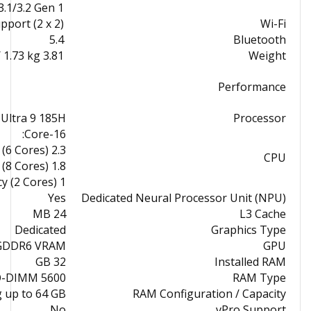
3.1/3.2 Gen 1
port (2 x 2)
Wi-Fi
5.4
Bluetooth
3.81 lb / 1.73 kg
Weight
Performance
 Ultra 9 185H
Processor
16-Core:
2.3 to 5.1 GHz Performance (6 Cores)
CPU
1.8 to 3.8 GHz Efficiency (8 Cores)
1 to 2.5 GHz Low Power Efficiency (2 Cores)
Yes
Dedicated Neural Processor Unit (NPU)
24 MB
L3 Cache
Dedicated
Graphics Type
B GDDR6 VRAM
GPU
32 GB
Installed RAM
5600 MT/s DDR5 SO-DIMM
RAM Type
g up to 64 GB
RAM Configuration / Capacity
No
vPro Support