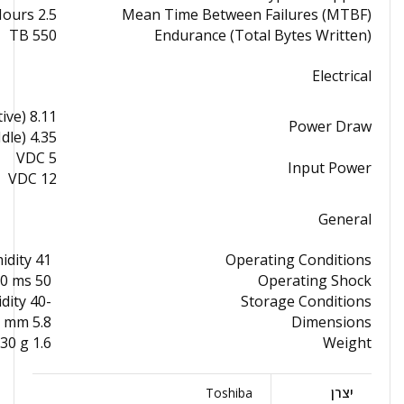
2.5 Million Hours
Mean Time Between Failures (MTBF)
550 TB
Endurance (Total Bytes Written)
Electrical
8.11 W (Active)
Power Draw
4.35 W (Idle)
5 VDC
Input Power
12 VDC
General
41 to 131°F / 5 to 55°C at 5 to 90% Humidity
Operating Conditions
50 G / 490.00 ms
Operating Shock
-40 to 158°F / -40 to 70°C at 5 to 95% Humidity
Storage Conditions
5.8 x 4.01 x 1" / 147 x 101.85 x 26.1 mm
Dimensions
1.6 lb / 730 g
Weight
יצרן
Toshiba