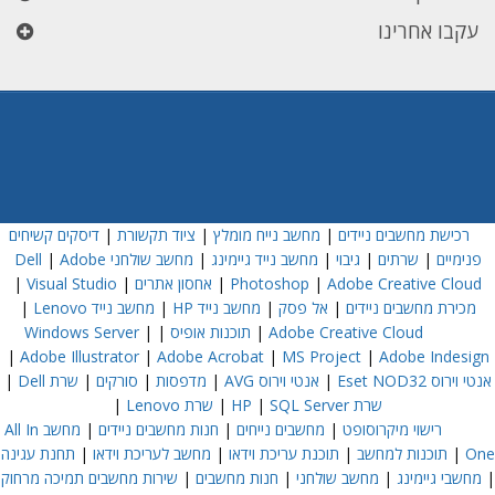
עקבו אחרינו
רכישת מחשבים ניידים
|
מחשב נייח מומלץ
|
ציוד תקשורת
|
דיסקים קשיחים
פנימיים
|
שרתים
|
גיבוי
|
מחשב נייד גיימינג
|
מחשב שולחני Dell
Adobe
|
Adobe Creative Cloud
|
Photoshop
|
אחסון אתרים
|
Visual Studio
|
מכירת מחשבים ניידים
|
אל פסק
|
מחשב נייד HP
|
מחשב נייד Lenovo
|
Adobe Creative Cloud
|
תוכנות אופיס
|
|
Windows Server
|
Adobe Illustrator
|
Adobe Acrobat
|
MS Project
|
Adobe Indesign
אנטי וירוס Eset NOD32
|
אנטי וירוס AVG
|
מדפסות
|
סורקים
|
שרת Dell
|
שרת HP
SQL Server
|
|
שרת Lenovo
|
רישוי מיקרוסופט
|
מחשבים נייחים
|
חנות מחשבים ניידים
|
מחשב All In
One
|
תוכנות למחשב
|
תוכנת עריכת וידאו
|
מחשב לעריכת וידאו
|
תחנת עגינה
|
מחשבי גיימינג
|
מחשב שולחני
|
חנות מחשבים
|
שירות מחשבים תמיכה מרחוק