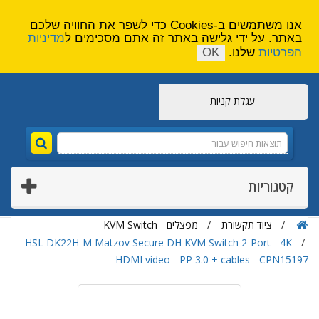
הירשם
צור קשר
אנו משתמשים ב-Cookies כדי לשפר את החוויה שלכם
באתר. על ידי גלישה באתר זה אתם מסכימים ל
מדיניות
הפרטיות
שלנו.
OK
עגלת קניות
קטגוריות
ציוד תקשורת
מפצלים - KVM Switch
HSL DK22H-M Matzov Secure DH KVM Switch 2-Port - 4K
HDMI video - PP 3.0 + cables - CPN15197