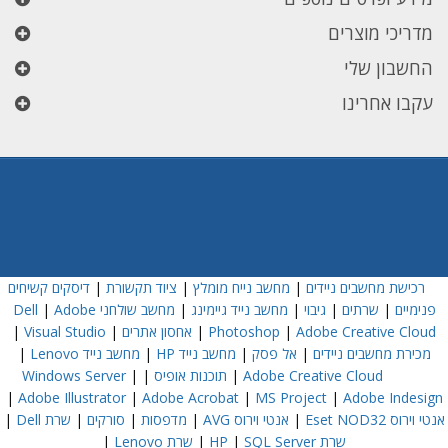
מדריכי מוצרים
החשבון שלי
עקבו אחרינו
רכישת מחשבים ניידים
|
מחשב נייח מומלץ
|
ציוד תקשורת
|
דיסקים קשיחים
פנימיים
|
שרתים
|
גיבוי
|
מחשב נייד גיימינג
|
מחשב שולחני Dell
Adobe
|
Adobe Creative Cloud
|
Photoshop
|
אחסון אתרים
|
Visual Studio
|
מכירת מחשבים ניידים
|
אל פסק
|
מחשב נייד HP
|
מחשב נייד Lenovo
|
Adobe Creative Cloud
|
תוכנות אופיס
|
|
Windows Server
|
Adobe Illustrator
|
Adobe Acrobat
|
MS Project
|
Adobe Indesign
אנטי וירוס Eset NOD32
|
אנטי וירוס AVG
|
מדפסות
|
סורקים
|
שרת Dell
|
שרת HP
SQL Server
|
|
שרת Lenovo
|