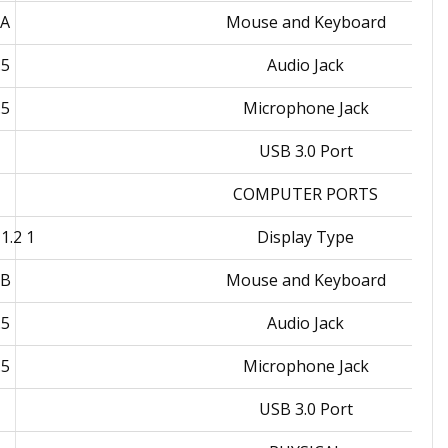
 A
Mouse and Keyboard
 Jack
Audio Jack
 Jack
Microphone Jack
USB 3.0 Port
COMPUTER PORTS
1 x DisplayPort 1.2
Display Type
 B
Mouse and Keyboard
 Jack
Audio Jack
 Jack
Microphone Jack
USB 3.0 Port