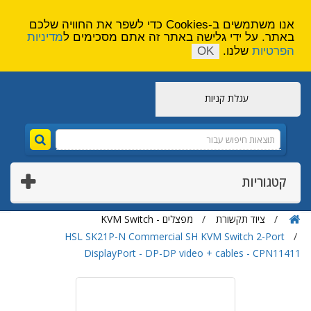
הירשם
צור קשר
אנו משתמשים ב-Cookies כדי לשפר את החוויה שלכם
באתר. על ידי גלישה באתר זה אתם מסכימים ל
מדיניות
הפרטיות
שלנו.
OK
עגלת קניות
קטגוריות
ציוד תקשורת
מפצלים - KVM Switch
HSL SK21P-N Commercial SH KVM Switch 2-Port
DisplayPort - DP-DP video + cables - CPN11411