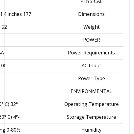
PHYSICAL
177 x 82 x 35 mm / 7 x 3.2 x 1.4 inches
Dimensions
2 kg (1.1 lbs)
Weight
POWER
5A
Power Requirements
0 to 240V AC
AC Input
Power Type
ENVIRONMENTAL
32° to 104° F (0° to 40° C)
Operating Temperature
-4° to 140° F (-20° to 60° C)
Storage Temperature
0-80% RH, non-condensing
Humidity