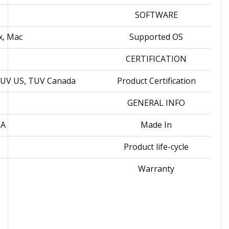
SOFTWARE
x, Mac
Supported OS
CERTIFICATION
 TUV US, TUV Canada
Product Certification
GENERAL INFO
SA
Made In
Product life-cycle
Warranty