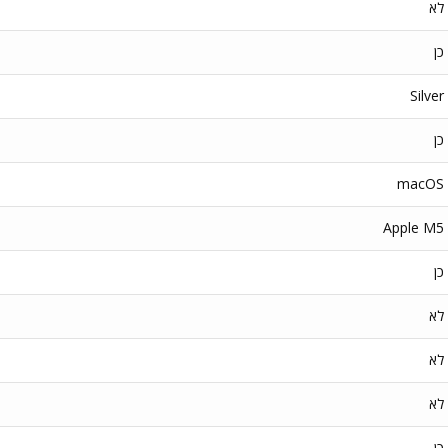
לא
כן
Silver
כן
macOS
Apple M5
כן
לא
לא
לא
כן