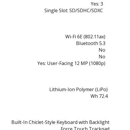
Yes: 3
Single Slot: SD/SDHC/SDXC
Wi-Fi 6E (802.11ax)
Bluetooth 5.3
No
No
Yes:
User-Facing 12 MP (1080p)
Lithium-Ion Polymer (LiPo)
72.4 Wh
Built-In Chiclet-Style Keyboard with Backlight
Force Touch Trackpad