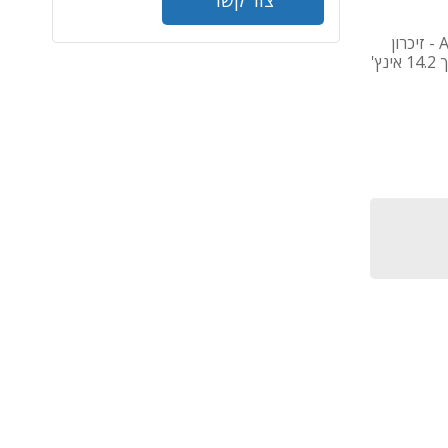
מחשב נייד Apple MacBook Pro 14 inch M5 - מעבד Apple M5 - זיכרון
32GB - דיסק קשיח 2TB SSD - כרטיס מסך GPU 10 Cores - מסך 14.2 אינץ'