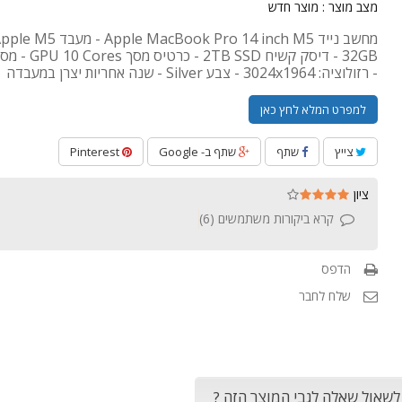
מצב מוצר :
מוצר חדש
- רזולוציה: 3024x1964 - צבע Silver - שנה אחריות יצרן במעבדה
למפרט המלא לחץ כאן
צייץ
שתף
שתף ב- Google
Pinterest
ציון
קרא ביקורות משתמשים (
6
)
הדפס
שלח לחבר
 לשאול שאלה לגבי המוצר הזה ?