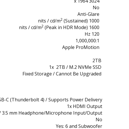
3024 x 1964
No
Anti-Glare
2
(Sustained)
1000 nits / cd/m
2
(Peak in HDR Mode)
1600 nits / cd/m
120 Hz
1,000,000:1
Apple ProMotion
2TB
1x 2TB / M.2 NVMe SSD
Fixed Storage / Cannot Be Upgraded
SB-C (Thunderbolt 4) / Supports Power Delivery
1x HDMI Output
 / 3.5 mm Headphone/Microphone Input/Output
No
Yes: 6 and Subwoofer