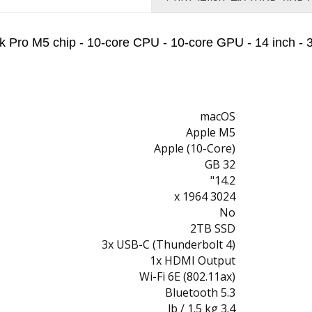
 Pro M5 chip - 10‑core CPU - 10‑core GPU - 14 inch - 3
macOS
Apple M5
Apple (10-Core)
32 GB
14.2"
3024 x 1964
No
2TB SSD
3x USB-C (Thunderbolt 4)
1x HDMI Output
Wi-Fi 6E (802.11ax)
Bluetooth 5.3
3.4 lb / 1.5 kg