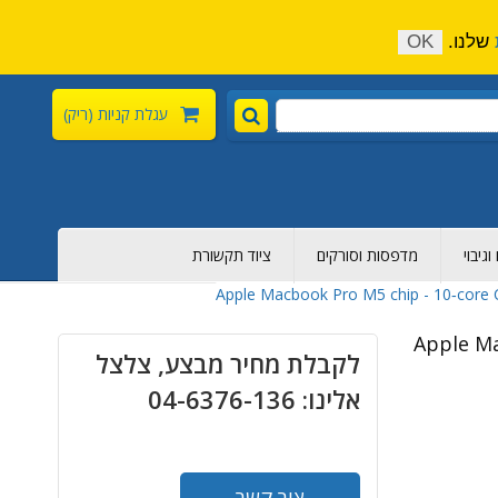
התקשר כעת:
04-6376-136
צור קשר
הירשם
שלנו.
OK
עגלת קניות
(ריק)
גיבוי
מדפסות וסורקים
ציוד תקשורת
Apple Macbook Pro M5 chip - 10‑core C
Apple Ma
לקבלת מחיר מבצע, צלצל
אלינו: 04-6376-136
צור קשר