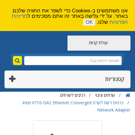
הירשם
צור קשר
אנו משתמשים ב-Cookies כדי לשפר את החוויה שלכם
באתר. על ידי גלישה באתר זה אתם מסכימים ל
מדיניות
הפרטיות
שלנו.
OK
עגלת קניות
קטגוריות
שרתים וגיבוי
רכיבים לשרתים
כרטיס רשת לשרת Intel X710-DA2 Ethernet Converged
Network Adapter