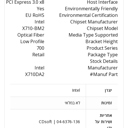
PCI Express 3.0 x8
Host Interface
Yes
Environmentally Friendly
EU RoHS
Environmental Certification
Intel
Chipset Manufacturer
X710-BM2
Chipset Model
Optical Fiber
Media Type Supported
Low Profile
Bracket Height
700
Product Series
Retail
Package Type
Stock Details
Intel
Manufacturer
X710DA2
Manuf Part#
יצרן
Intel
זמינות
לא במלאי
אחריות
ושירות על
CDsoft | 04-6376-136
ידי