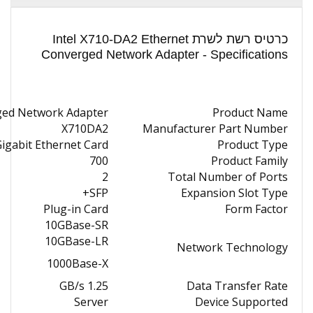
כרטיס רשת לשרת Intel X710-DA2 Ethernet
Converged Network Adapter - Specifications
rged Network Adapter
Product Name
X710DA2
Manufacturer Part Number
igabit Ethernet Card
Product Type
700
Product Family
2
Total Number of Ports
SFP+
Expansion Slot Type
Plug-in Card
Form Factor
10GBase-SR
10GBase-LR
Network Technology
1000Base-X
1.25 GB/s
Data Transfer Rate
Server
Device Supported