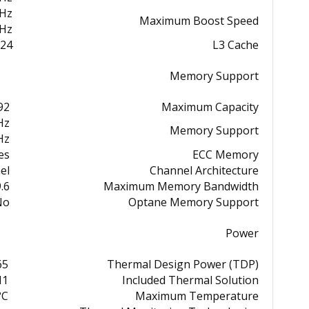
GHz
Maximum Boost Speed
GHz
24 MB
L3 Cache
Memory Support
2 GB
Maximum Capacity
Hz
Memory Support
Hz
es
ECC Memory
el
Channel Architecture
 GB/s
Maximum Memory Bandwidth
No
Optane Memory Support
Power
5 W
Thermal Design Power (TDP)
M1
Included Thermal Solution
°C
Maximum Temperature