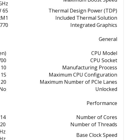
 GHz
65 W
Thermal Design Power (TDP)
RM1
Included Thermal Solution
 770
Integrated Graphics
General
en)
CPU Model
700
CPU Socket
10 nm
Manufacturing Process
1S
Maximum CPU Configuration
20 (Revision 5.0)
Maximum Number of PCIe Lanes
No
Unlocked
Performance
14 (6 x P-Cores + 8 x E-Cores)
Number of Cores
20
Number of Threads
GHz
Base Clock Speed
GHz