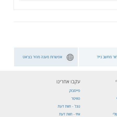
ור מחשב נייד
אפשרות מענה מהיר בצ'אט
עקבו אחרינו
פייסבוק
טוויטר
גוגל - חוות דעת
לי
איזי - חוות דעת