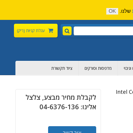
התקשר כעת:
04-6376-136
צור קשר
הירשם
שלנו.
OK
עגלת קניות
(ריק)
גיבוי
מדפסות וסורקים
ציוד תקשורת
Intel Co
לקבלת מחיר מבצע, צלצל
אלינו: 04-6376-136
צור קשר