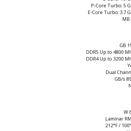
P-Core Turbo: 5 
E-Core Turbo: 3.7 
19
DDR5 Up to 4800 M
DDR4 Up to 3200 M
Y
Dual Chann
89.6
6
Laminar R
212°F / 100