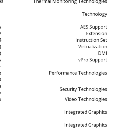
es
Thermal Monitoring Technologies
Technology
s
AES Support
2
Extension
it
Instruction Set
)
Virtualization
)
DMI
s
vPro Support
-
e
Performance Technologies
0
e
Security Technologies
y
o
Video Technologies
Integrated Graphics
Integrated Graphics