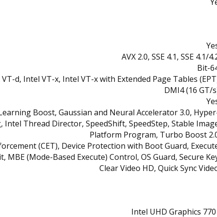
Y
Ye
AVX 2.0, SSE 4.1, SSE 4.1/4.
64-B
l VT-d, Intel VT-x, Intel VT-x with Extended Page Tables (EPT
DMI4 (16 GT/s
Ye
earning Boost, Gaussian and Neural Accelerator 3.0, Hyper
 Intel Thread Director, SpeedShift, SpeedStep, Stable Imag
Platform Program, Turbo Boost 2.
forcement (CET), Device Protection with Boot Guard, Execut
it, MBE (Mode-Based Execute) Control, OS Guard, Secure Ke
Clear Video HD, Quick Sync Vide
Intel UHD Graphics 770