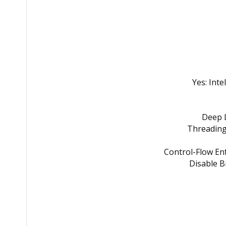
Yes: Inte
Deep L
Threading,
Control-Flow En
Disable B