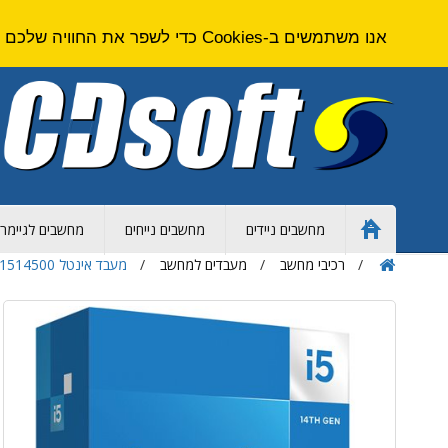
אנו משתמשים ב-Cookies כדי לשפר את החוויה שלכם באתר. על ידי גלישה באתר זה אתם מסכימים ל
מחשבים ניידים
מחשבים נייחים
מחשבים לגיימרי
Home
Page
רכיבי מחשב
מעבדים למחשב
מעבד אינטל Intel Core i5-14500 2.6 GHz 14-Core LGA 1700 Processor BX8071514500