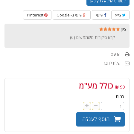
למפרט המלא לחץ כאן
צייץ
שתף
שתף ב- Google
Pinterest
ציון
קרא ביקורות משתמשים (
6
)
הדפס
שלח לחבר
כולל מע"מ
90 ₪
כמות
הוסף לעגלה