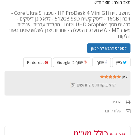
מצב מוצר :
מוצר חדש
מחשב נייח HP ProDesk 4 Mini G1i - מעבד Core Ultra 5 -
זיכרון 16GB - דיסק קשיח 512GB SSD - ללא כונן דיסקים -
כרטיס מסך Intel UHD Graphics - מקלדת עברית- אנגלית -
מארז MT - ללא מערכת הפעלה - אחריות יצרן לשלוש שנים באתר
הלקוח
למפרט המלא לחץ כאן
צייץ
שתף
שתף ב- Google
Pinterest
ציון
קרא ביקורות משתמשים (
5
)
הדפס
שלח לחבר
כולל מע"מ
4,045 ₪