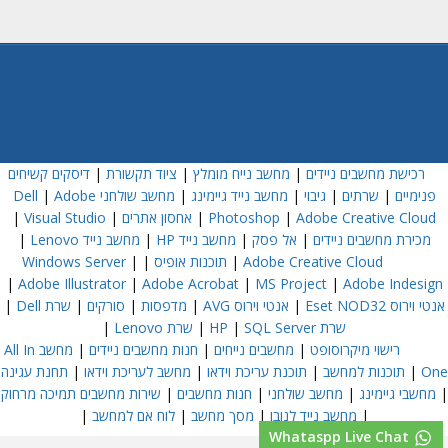
רכישת מחשבים ניידים
|
מחשב נייח מומלץ
|
ציוד תקשורת
|
דיסקים קשיחים
פנימיים
|
שרתים
|
גיבוי
|
מחשב נייד גיימינג
|
מחשב שולחני Dell
Adobe
|
Adobe Creative Cloud
|
Photoshop
|
אחסון אתרים
|
Visual Studio
|
מכירת מחשבים ניידים
|
אל פסק
|
מחשב נייד HP
|
מחשב נייד Lenovo
|
Adobe Creative Cloud
|
תוכנות אופיס
|
|
Windows Server
|
Adobe Illustrator
|
Adobe Acrobat
|
MS Project
|
Adobe Indesign
אנטי וירוס Eset NOD32
|
אנטי וירוס AVG
|
מדפסות
|
סורקים
|
שרת Dell
|
שרת HP
SQL Server
|
|
שרת Lenovo
|
רישוי מיקרוסופט
|
מחשבים נייחים
|
חנות מחשבים ניידים
|
מחשב All In
One
|
תוכנות למחשב
|
תוכנת עריכת וידאו
|
מחשב לעריכת וידאו
|
תחנת עגינה
|
מחשבי גיימינג
|
מחשב שולחני
|
חנות מחשבים
|
שירות מחשבים תמיכה מרחוק
|
מחשב נייד לנובו
|
מסך מחשב
|
לוח אם למחשב
|
Whataspp Live Chat