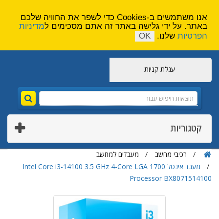
הירשם
צור קשר
אנו משתמשים ב-Cookies כדי לשפר את החוויה שלכם
באתר. על ידי גלישה באתר זה אתם מסכימים ל
מדיניות
הפרטיות
שלנו.
OK
עגלת קניות
קטגוריות
רכיבי מחשב
מעבדים למחשב
מעבד אינטל Intel Core i3-14100 3.5 GHz 4-Core LGA 1700
Processor BX8071514100