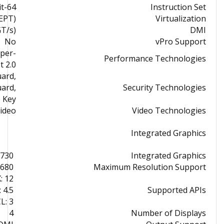
64-Bit
Instruction Set
(EPT)
Virtualization
T/s)
DMI
No
vPro Support
yper-
Performance Technologies
t 2.0
uard,
uard,
Security Technologies
 Key
Video
Video Technologies
Integrated Graphics
 730
Integrated Graphics
x 4320 at 60 Hz
Maximum Resolution Support
: 12
 4.5
Supported APIs
L: 3
4
Number of Displays