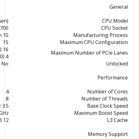
General
Gen)
CPU Model
1700
CPU Socket
10 nm
Manufacturing Process
1S
Maximum CPU Configuration
16 (Revision 5.0)
Maximum Number of PCIe Lanes
4 (Revision 4.0)
No
Unlocked
Performance
4
Number of Cores
8
Number of Threads
3.5 GHz
Base Clock Speed
 GHz
Maximum Boost Speed
12 MB
L3 Cache
Memory Support