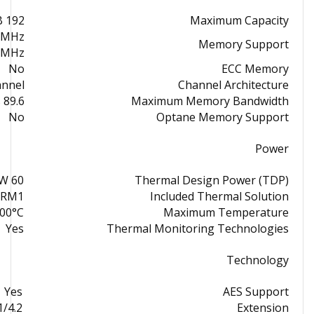
192 GB
Maximum Capacity
 MHz
Memory Support
 MHz
No
ECC Memory
annel
Channel Architecture
89.6 GB/s
Maximum Memory Bandwidth
No
Optane Memory Support
Power
60 W
Thermal Design Power (TDP)
 RM1
Included Thermal Solution
100°C
Maximum Temperature
Yes
Thermal Monitoring Technologies
Technology
Yes
AES Support
1/4.2
Extension