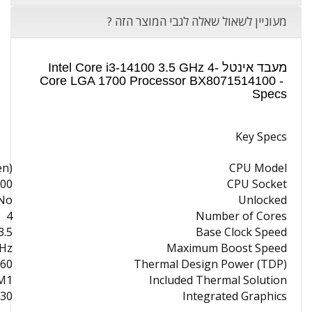
מעוניין לשאול שאלה לגבי המוצר הזה ?
מעבד אינטל Intel Core i3-14100 3.5 GHz 4-
Core LGA 1700 Processor BX8071514100 -
Specs
Key Specs
en)
CPU Model
700
CPU Socket
No
Unlocked
4
Number of Cores
.5 GHz
Base Clock Speed
GHz
Maximum Boost Speed
60 W
Thermal Design Power (TDP)
M1
Included Thermal Solution
730
Integrated Graphics