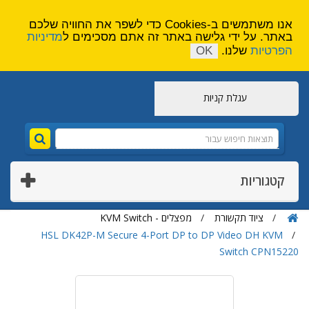
הירשם
צור קשר
אנו משתמשים ב-Cookies כדי לשפר את החוויה שלכם
באתר. על ידי גלישה באתר זה אתם מסכימים ל
מדיניות
הפרטיות
שלנו.
OK
עגלת קניות
קטגוריות
ציוד תקשורת
מפצלים - KVM Switch
HSL DK42P-M Secure 4-Port DP to DP Video DH KVM
Switch CPN15220