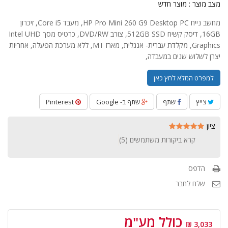
מצב מוצר :
מוצר חדש
מחשב נייח HP Pro Mini 260 G9 Desktop PC, מעבד Core i5, זיכרון
16GB, דיסק קשיח 512GB SSD, צורב DVD/RW, כרטיס מסך Intel UHD
Graphics, מקלדת עברית- אנגלית, מארז MT, ללא מערכת הפעלה, אחריות
יצרן לשלוש שנים במעבדה,
למפרט המלא לחץ כאן
צייץ
שתף
שתף ב- Google
Pinterest
ציון
קרא ביקורות משתמשים (
5
)
הדפס
שלח לחבר
כולל מע"מ
3,033 ₪