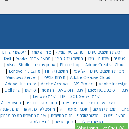
רכישת מחשבים ניידים
|
מחשב נייח מומלץ
|
ציוד תקשורת
|
דיסקים קשיחים
פנימיים
|
שרתים
|
גיבוי
|
מחשב נייד גיימינג
|
מחשב שולחני Dell
Adobe
|
Adobe Creative Cloud
|
Photoshop
|
אחסון אתרים
|
Visual Studio
|
מכירת מחשבים ניידים
|
אל פסק
|
מחשב נייד HP
|
מחשב נייד Lenovo
|
Adobe Creative Cloud
|
תוכנות אופיס
|
|
Windows Server
|
Adobe Illustrator
|
Adobe Acrobat
|
MS Project
|
Adobe Indesign
אנטי וירוס Eset NOD32
|
אנטי וירוס AVG
|
מדפסות
|
סורקים
|
שרת Dell
|
שרת HP
SQL Server
|
|
שרת Lenovo
|
רישוי מיקרוסופט
|
מחשבים נייחים
|
חנות מחשבים ניידים
|
מחשב All In
One
|
תוכנות למחשב
|
תוכנת עריכת וידאו
|
מחשב לעריכת וידאו
|
תחנת עגינה
|
מחשבי גיימינג
|
מחשב שולחני
|
חנות מחשבים
|
שירות מחשבים תמיכה מרחוק
|
מחשב נייד לנובו
|
מסך מחשב
|
לוח אם למחשב
|
Whataspp Live Chat