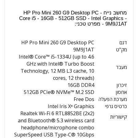
מחשב נייח HP Pro Mini 260 G9 Desktop PC -
Core i5 - 16GB - 512GB SSD - Intel Graphics -
9M9J1AT - מפרט טכני:
דגם
HP Pro Mini 260 G9 Desktop PC
מק"ט
9M9J1AT
Intel® Core™ i5-1334U (up to 4.6
GHz with Intel® Turbo Boost
מעבד
Technology, 12 MB L3 cache, 10
cores, 12 threads)
זיכרון
16GB DDR4
אחסון
512GB PCIe® NVMe™ M.2 SSD
מערכת הפעלה
Free Dos
כרטיס גרפי
Intel Iris Xᵉ Graphics
Realtek Wi-Fi 6 RTL8852BE (2x2)
קישוריות
and Bluetooth® 5.3 wireless card
headphone/microphone combo
SuperSpeed USB Type-C® 10Gbps