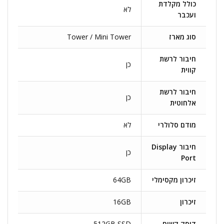
כולל מקלדת
לא
ועכבר
סוג מארז
Tower / Mini Tower
חיבור לרשת
כן
קווית
חיבור לרשת
כן
אלחוטית
מודם סלולרי
לא
חיבור Display
כן
Port
זיכרון מקסימלי
64GB
זיכרון
16GB
דיסק קשיח
512GB SSD