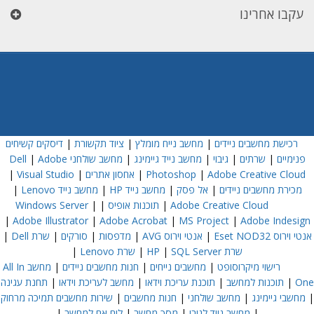
עקבו אחרינו
רכישת מחשבים ניידים
|
מחשב נייח מומלץ
|
ציוד תקשורת
|
דיסקים קשיחים
פנימיים
|
שרתים
|
גיבוי
|
מחשב נייד גיימינג
|
מחשב שולחני Dell
Adobe
|
Adobe Creative Cloud
|
Photoshop
|
אחסון אתרים
|
Visual Studio
|
מכירת מחשבים ניידים
|
אל פסק
|
מחשב נייד HP
|
מחשב נייד Lenovo
|
Adobe Creative Cloud
|
תוכנות אופיס
|
|
Windows Server
|
Adobe Illustrator
|
Adobe Acrobat
|
MS Project
|
Adobe Indesign
אנטי וירוס Eset NOD32
|
אנטי וירוס AVG
|
מדפסות
|
סורקים
|
שרת Dell
|
שרת HP
SQL Server
|
|
שרת Lenovo
|
רישוי מיקרוסופט
|
מחשבים נייחים
|
חנות מחשבים ניידים
|
מחשב All In
One
|
תוכנות למחשב
|
תוכנת עריכת וידאו
|
מחשב לעריכת וידאו
|
תחנת עגינה
|
מחשבי גיימינג
|
מחשב שולחני
|
חנות מחשבים
|
שירות מחשבים תמיכה מרחוק
|
מחשב נייד לנובו
|
מסך מחשב
|
לוח אם למחשב
|