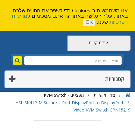
הירשם
צור קשר
אנו משתמשים ב-Cookies כדי לשפר את החוויה שלכם
באתר. על ידי גלישה באתר זה אתם מסכימים ל
מדיניות
הפרטיות
שלנו.
OK
עגלת קניות
קטגוריות
ציוד תקשורת
מפצלים - KVM Switch
HSL SK41P-M Secure 4-Port DisplayPort to DisplayPort
Video KVM Switch CPN15219