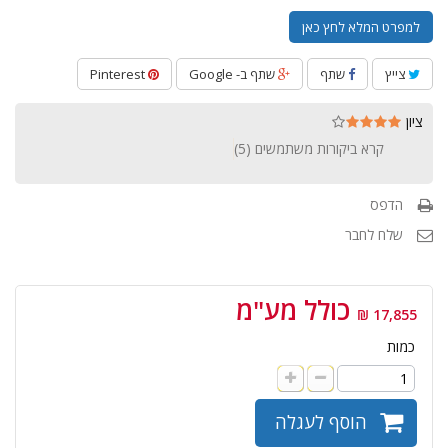
למפרט המלא לחץ כאן
צייץ
שתף
שתף ב- Google
Pinterest
ציון
קרא ביקורות משתמשים (
5
)
הדפס
שלח לחבר
כולל מע"מ
17,855 ₪
כמות
הוסף לעגלה