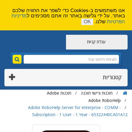
הירשם
צור קשר
אנו משתמשים ב-Cookies כדי לשפר את החוויה שלכם
באתר. על ידי גלישה באתר זה אתם מסכימים ל
מדיניות
הפרטיות
שלנו.
OK
עגלת קניות
קטגוריות
תוכנות ורישוי תוכנה
תוכנות Adobe
Adobe RoboHelp
Adobe RoboHelp Server for enterprise - COMM -
Subscription - 1 User - 1 Year - 65322440CA01A12