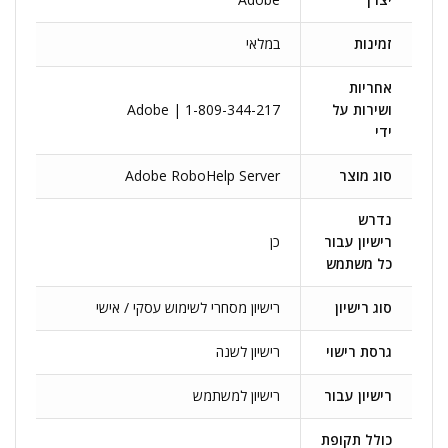
זמינות
במלאי
אחריות
ושירות על
Adobe | 1-809-344-217
ידי
סוג מוצר
Adobe RoboHelp Server
נדרש
רישיון עבור
כן
כל משתמש
סוג רישיון
רישיון מסחרי לשימוש עסקי / אישי
גרסת רישוי
רישיון לשנה
רישיון עבור
רישיון למשתמש
כולל תקופת