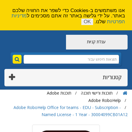
הירשם
צור קשר
אנו משתמשים ב-Cookies כדי לשפר את החוויה שלכם
באתר. על ידי גלישה באתר זה אתם מסכימים ל
מדיניות
הפרטיות
שלנו.
OK
עגלת קניות
קטגוריות
תוכנות ורישוי תוכנה
תוכנות Adobe
Adobe RoboHelp
Adobe RoboHelp Office for teams - EDU - Subscription -
Named License - 1 Year - 30004099CB01A12