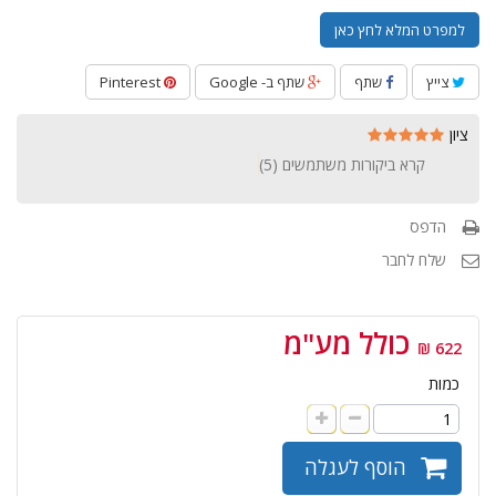
למפרט המלא לחץ כאן
צייץ
שתף
שתף ב- Google
Pinterest
ציון
קרא ביקורות משתמשים (
5
)
הדפס
שלח לחבר
כולל מע"מ
622 ₪
כמות
הוסף לעגלה