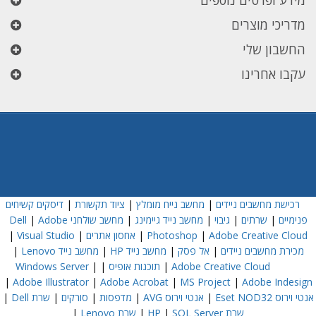
מידע ופרטים נוספים
מדריכי מוצרים
החשבון שלי
עקבו אחרינו
רכישת מחשבים ניידים
|
מחשב נייח מומלץ
|
ציוד תקשורת
|
דיסקים קשיחים
פנימיים
|
שרתים
|
גיבוי
|
מחשב נייד גיימינג
|
מחשב שולחני Dell
Adobe
|
Adobe Creative Cloud
|
Photoshop
|
אחסון אתרים
|
Visual Studio
|
מכירת מחשבים ניידים
|
אל פסק
|
מחשב נייד HP
|
מחשב נייד Lenovo
|
Adobe Creative Cloud
|
תוכנות אופיס
|
|
Windows Server
|
Adobe Illustrator
|
Adobe Acrobat
|
MS Project
|
Adobe Indesign
אנטי וירוס Eset NOD32
|
אנטי וירוס AVG
|
מדפסות
|
סורקים
|
שרת Dell
|
שרת HP
SQL Server
|
|
שרת Lenovo
|