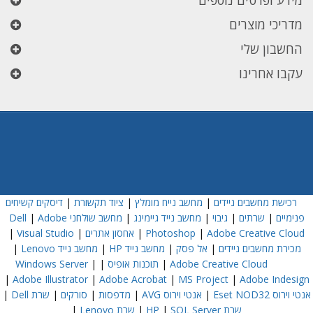
מידע ופרטים נוספים
מדריכי מוצרים
החשבון שלי
עקבו אחרינו
רכישת מחשבים ניידים
|
מחשב נייח מומלץ
|
ציוד תקשורת
|
דיסקים קשיחים
פנימיים
|
שרתים
|
גיבוי
|
מחשב נייד גיימינג
|
מחשב שולחני Dell
Adobe
|
Adobe Creative Cloud
|
Photoshop
|
אחסון אתרים
|
Visual Studio
|
מכירת מחשבים ניידים
|
אל פסק
|
מחשב נייד HP
|
מחשב נייד Lenovo
|
Adobe Creative Cloud
|
תוכנות אופיס
|
|
Windows Server
|
Adobe Illustrator
|
Adobe Acrobat
|
MS Project
|
Adobe Indesign
אנטי וירוס Eset NOD32
|
אנטי וירוס AVG
|
מדפסות
|
סורקים
|
שרת Dell
|
שרת HP
SQL Server
|
|
שרת Lenovo
|