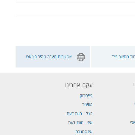
ור מחשב נייד
אפשרות מענה מהיר בצ'אט
עקבו אחרינו
פייסבוק
טוויטר
גוגל - חוות דעת
לי
איזי - חוות דעת
אינסטגרם