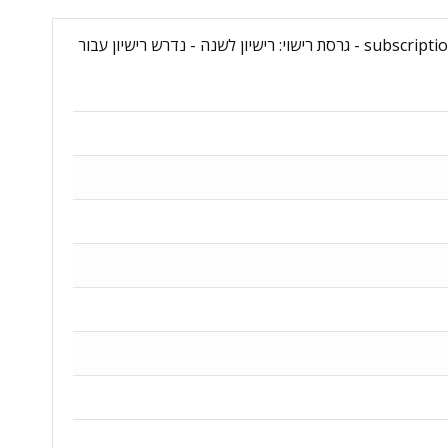
שם מוצר: SQL Server Standard 2022 - 2 Core License Pack - 1 Year - מקט יצרן: DG7GMGF0M7XW:0004 - סוג רישיון: subscription - גרסת רישוי: רישיון לשנה - נדרש רישיון עבור