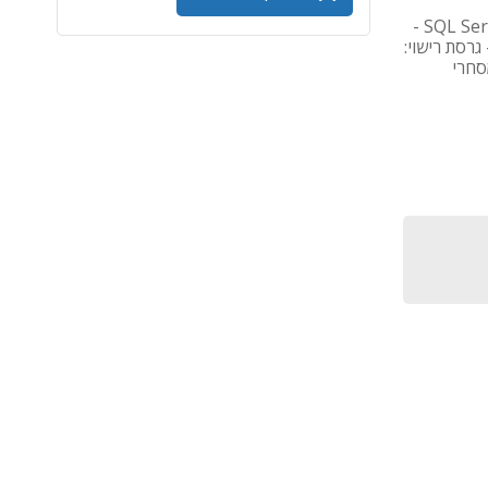
שם מוצר: SQL Server Standard 2022 - 2 Core License Pack - 1 Year -
ן: DG7GMGF0M7XW:0004 - סוג רישיון: subscription - גרסת רישוי:
מסחרי