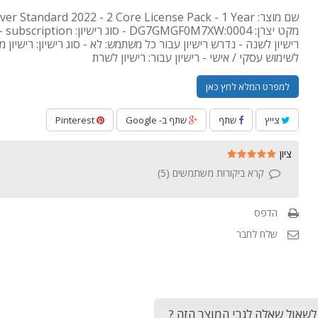
מקט יצר
רישיון לשנה - נדרש רישיון עבור כל משתמש: לא - סוג רישיון: רישיון 
לשימוש עסקי / אישי - רישיון עבור: רישיון לשרת
למפרט המלא לחץ כאן
צייץ
שתף
שתף ב- Google
Pinterest
ציון
קרא ביקורות משתמשים (
5
)
הדפס
שלח לחבר
 לשאול שאלה לגבי המוצר הזה ?