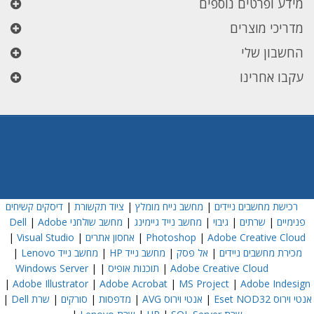
מידע ופרטים נוספים
מדריכי מוצרים
החשבון שלי
עקבו אחרינו
רכישת מחשבים ניידים
|
מחשב נייח מומלץ
|
ציוד תקשורת
|
דיסקים קשיחים
פנימיים
|
שרתים
|
גיבוי
|
מחשב נייד גיימינג
|
מחשב שולחני Dell
Adobe
|
Adobe Creative Cloud
|
Photoshop
|
אחסון אתרים
|
Visual Studio
|
מכירת מחשבים ניידים
|
אל פסק
|
מחשב נייד HP
|
מחשב נייד Lenovo
|
Adobe Creative Cloud
|
תוכנות אופיס
|
|
Windows Server
|
Adobe Illustrator
|
Adobe Acrobat
|
MS Project
|
Adobe Indesign
אנטי וירוס Eset NOD32
|
אנטי וירוס AVG
|
מדפסות
|
סורקים
|
שרת Dell
|