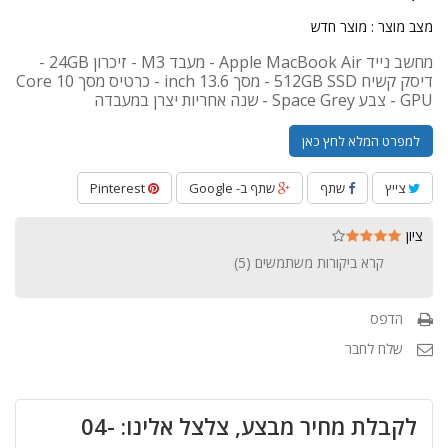
מצב מוצר :
מוצר חדש
מחשב נייד Apple MacBook Air - מעבד M3 - זיכרון 24GB -
דיסק קשיח 512GB SSD - מסך 13.6 inch - כרטיס מסך 10 Core
GPU - צבע Space Grey - שנה אחריות יצרן במעבדה
למפרט המלא לחץ כאן
צייץ
שתף
שתף ב- Google
Pinterest
ציון
קרא ביקורות משתמשים (
5
)
הדפס
שלח לחבר
לקבלת מחיר מבצע, צלצל אלינו: 04-