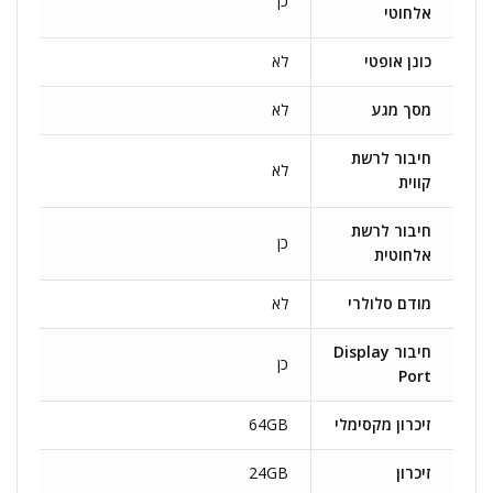
כן
אלחוטי
כונן אופטי
לא
מסך מגע
לא
חיבור לרשת
לא
קווית
חיבור לרשת
כן
אלחוטית
מודם סלולרי
לא
חיבור Display
כן
Port
זיכרון מקסימלי
64GB
זיכרון
24GB