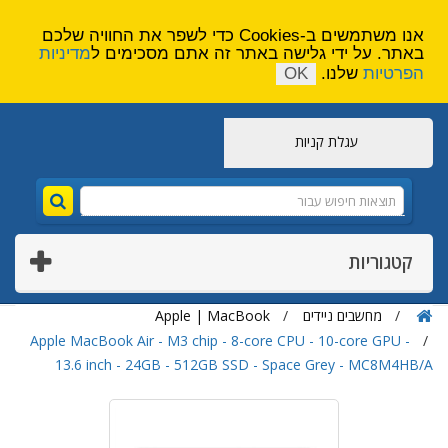
הירשם
צור קשר
אנו משתמשים ב-Cookies כדי לשפר את החוויה שלכם
באתר. על ידי גלישה באתר זה אתם מסכימים ל
מדיניות
הפרטיות
שלנו.
OK
עגלת קניות
קטגוריות
מחשבים ניידים
Apple | MacBook
Apple MacBook Air - M3 chip - 8-core CPU - 10-core GPU -
13.6 inch - 24GB - 512GB SSD - Space Grey - MC8M4HB/A