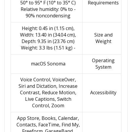
50° to 95° F (10° to 35° C)
Requirements
- Relative humidity: 0% to
90% noncondensing
Height: 0.45 in (1.15 cm),
Width: 13.40 in (34.04 cm),
Size and
Depth: 9.35 in (23.76 cm)
Weight
- Weight: 3.3 lbs (1.51 kg)
Operating
macOS Sonoma
System
Voice Control, VoiceOver,
Siri and Dictation, Increase
Contrast, Reduce Motion,
Accessibility
Live Captions, Switch
Control, Zoom
App Store, Books, Calendar,
Contacts, FaceTime, Find My,
Freeform, GarageBand,