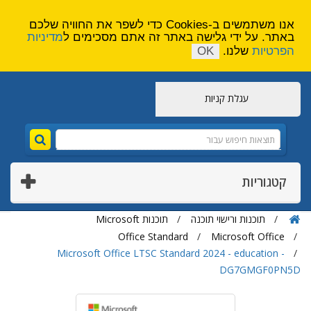
הירשם
צור קשר
אנו משתמשים ב-Cookies כדי לשפר את החוויה שלכם
באתר. על ידי גלישה באתר זה אתם מסכימים ל
מדיניות
הפרטיות
שלנו.
OK
עגלת קניות
קטגוריות
תוכנות ורישוי תוכנה
תוכנות Microsoft
Office Standard
Microsoft Office
Microsoft Office LTSC Standard 2024 - education -
DG7GMGF0PN5D