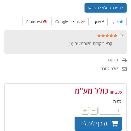
למפרט המלא לחץ כאן
צייץ
שתף
שתף ב- Google
Pinterest
ציון
קרא ביקורות משתמשים (
5
)
הדפס
שלח לחבר
כולל מע"מ
235 ₪
כמות
הוסף לעגלה