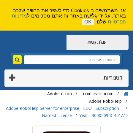
הירשם
צור קשר
אנו משתמשים ב-Cookies כדי לשפר את החוויה שלכם
באתר. על ידי גלישה באתר זה אתם מסכימים ל
מדיניות
הפרטיות
שלנו.
OK
עגלת קניות
קטגוריות
תוכנות ורישוי תוכנה
תוכנות Adobe
Adobe RoboHelp
Adobe RoboHelp Server for enterprise - EDU - Subscription -
Named License - 1 Year - 30002094CB01A12