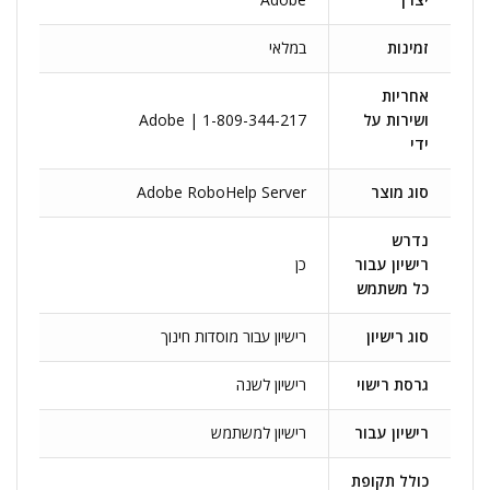
זמינות
במלאי
אחריות
ושירות על
Adobe | 1-809-344-217
ידי
סוג מוצר
Adobe RoboHelp Server
נדרש
רישיון עבור
כן
כל משתמש
סוג רישיון
רישיון עבור מוסדות חינוך
גרסת רישוי
רישיון לשנה
רישיון עבור
רישיון למשתמש
כולל תקופת