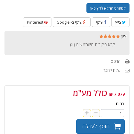
למפרט המלא לחץ כאן
צייץ
שתף
שתף ב- Google
Pinterest
ציון
קרא ביקורות משתמשים (
5
)
הדפס
שלח לחבר
כולל מע"מ
7,079 ₪
כמות
הוסף לעגלה