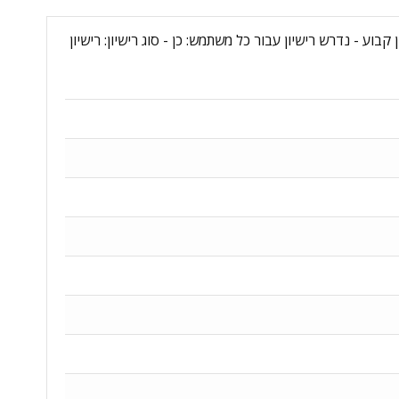
וג רישיון: education - גרסת רישוי: רישיון מלא | רישיון קבוע - נדרש רישיון עבור כל משתמש: כן - סוג רישיון: רישיון