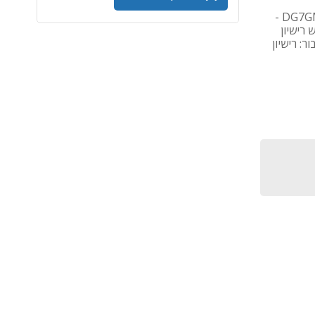
שם מוצר: Outlook LTSC 2024 - מקט יצרן: DG7GMGF0PN5V:0001-E -
נדרש רישיון
ר: רישיון