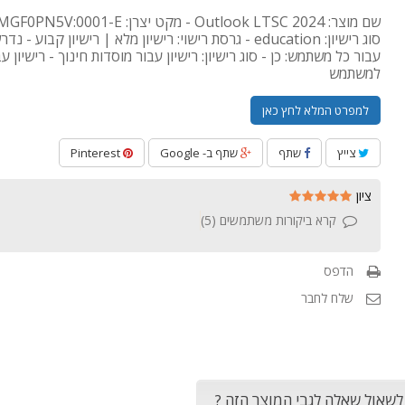
סוג רישיון: education - גרסת רישוי: רישיון מלא | רישיון קבוע - 
עבור כל משתמש: כן - סוג רישיון: רישיון עבור מוסדות חינוך - רישיון עבו
למשתמש
למפרט המלא לחץ כאן
צייץ
שתף
שתף ב- Google
Pinterest
ציון
קרא ביקורות משתמשים (
5
)
הדפס
שלח לחבר
 לשאול שאלה לגבי המוצר הזה ?