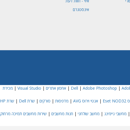
לי
איזי - חוות דעת
אינסטגרם
Adob
|
Adobe Photoshop
|
|
אחסון אתרים
|
Visual Studio
|
מכירת
Eset
|
אנטי וירוס AVG
|
מדפסות
|
סורקים
|
שרת Dell
|
שרת HP
מחשבי גיימינג
|
מחשב שולחני
|
חנות מחשבים
|
שירות מחשבים תמיכה מרחוק