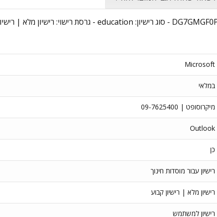
שם מוצר: Outlook LTSC 2024 - מקט יצרן: DG7GMGF0PN5V:0001-E - ס
Microsoft
במלאי
מיקרוסופט | 09-7625400
Outlook
כן
רישיון עבור מוסדות חינוך
רישיון מלא | רישיון קבוע
רישיון למשתמש