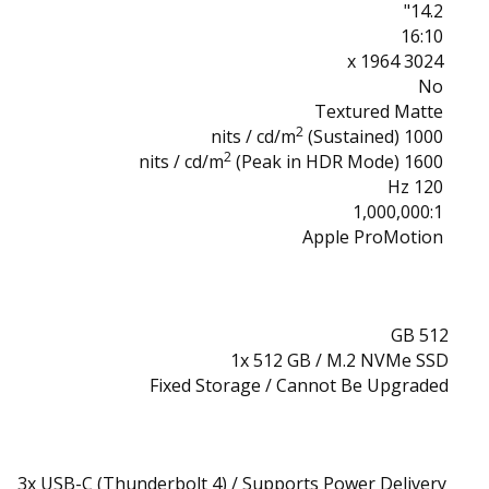
14.2"
16:10
3024 x 1964
No
Textured Matte
2
(Sustained)
1000 nits / cd/m
2
(Peak in HDR Mode)
1600 nits / cd/m
120 Hz
1,000,000:1
Apple ProMotion
512 GB
1x 512 GB / M.2 NVMe SSD
Fixed Storage / Cannot Be Upgraded
3x USB-C (Thunderbolt 4) / Supports Power Delivery