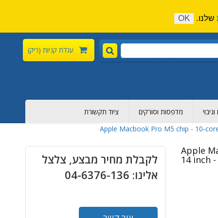
התקשר כעת:
04-6376-136
צור קשר
הירשם
שלנו.
OK
עגלת קניות
(ריק)
גיבוי
מדפסות וסורקים
ציוד תקשורת
Apple Macbook Pro M5 chip - 10‑core 
Apple Ma
לקבלת מחיר מבצע, צלצל
14 inch -
אלינו: 04-6376-136
צור קשר