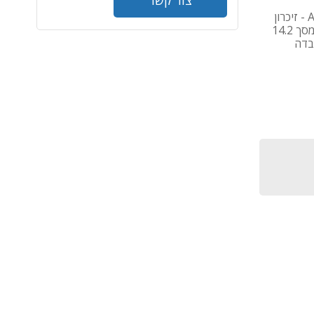
מחשב נייד Apple MacBook Pro 14 inch M5 - מעבד Apple M5 - זיכרון
16GB - דיסק קשיח 512GB SSD - כרטיס מסך GPU 10 Cores - מסך 14.2
צרן במעבדה