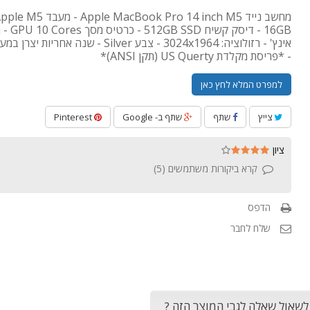
אינץ' - רזולוציה: 3024x1964 - צבע Silver - שנה אחריות י
- *פריסת מקלדת US Querty (תקן ANSI)*
למפרט המלא לחץ כאן
צייץ
שתף
שתף ב- Google
Pinterest
ציון
קרא ביקורות משתמשים (
5
)
הדפס
שלח לחבר
 לשאול שאלה לגבי המוצר הזה ?