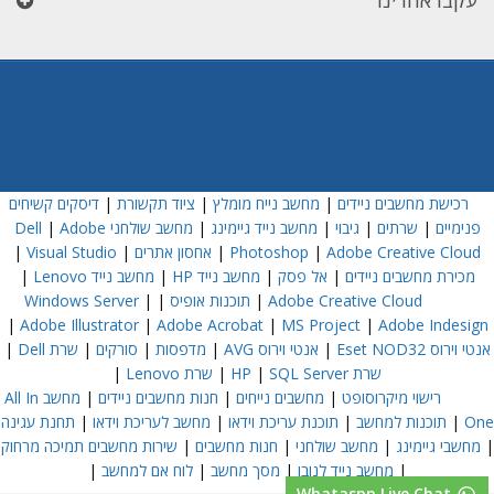
עקבו אחרינו
רכישת מחשבים ניידים
|
מחשב נייח מומלץ
|
ציוד תקשורת
|
דיסקים קשיחים
פנימיים
|
שרתים
|
גיבוי
|
מחשב נייד גיימינג
|
מחשב שולחני Dell
Adobe
|
Adobe Creative Cloud
|
Photoshop
|
אחסון אתרים
|
Visual Studio
|
מכירת מחשבים ניידים
|
אל פסק
|
מחשב נייד HP
|
מחשב נייד Lenovo
|
Adobe Creative Cloud
|
תוכנות אופיס
|
|
Windows Server
|
Adobe Illustrator
|
Adobe Acrobat
|
MS Project
|
Adobe Indesign
אנטי וירוס Eset NOD32
|
אנטי וירוס AVG
|
מדפסות
|
סורקים
|
שרת Dell
|
שרת HP
SQL Server
|
|
שרת Lenovo
|
רישוי מיקרוסופט
|
מחשבים נייחים
|
חנות מחשבים ניידים
|
מחשב All In
One
|
תוכנות למחשב
|
תוכנת עריכת וידאו
|
מחשב לעריכת וידאו
|
תחנת עגינה
|
מחשבי גיימינג
|
מחשב שולחני
|
חנות מחשבים
|
שירות מחשבים תמיכה מרחוק
|
מחשב נייד לנובו
|
מסך מחשב
|
לוח אם למחשב
|
Whataspp Live Chat