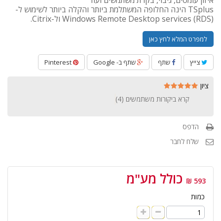
איזון עומסים, גיבוי, בקרת משתמשים ועוד
TSplus הינה החלופה המשתלמת ביותר והקלה ביותר לשימוש ל-
Windows Remote Desktop services (RDS) ול-Citrix.
למפרט המלא לחץ כאן
צייץ
שתף
שתף ב- Google
Pinterest
ציון
קרא ביקורות משתמשים (
4
)
הדפס
שלח לחבר
כולל מע"מ
593 ₪
כמות