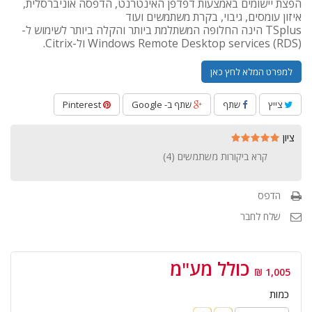
הפצת יישומים באמצעות דפדפן האינטרנט, הדפסה אוניברסלית,
איזון עומסים, גיבוי, בקרת משתמשים ועוד
TSplus הינה החלופה המשתלמת ביותר והקלה ביותר לשימוש ל-
Windows Remote Desktop services (RDS) ול-Citrix.
למפרט המלא לחץ כאן
צייץ
שתף
שתף ב- Google
Pinterest
ציון
קרא ביקורות משתמשים (
4
)
הדפס
שלח לחבר
כולל מע"מ
1,005 ₪
כמות