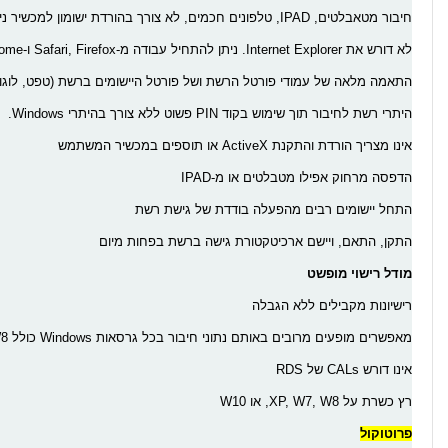
חיבור מטאבלטים, IPAD, טלפונים חכמים, לא צורך בהורדת ישומון למכשיר נייד
לא דורש את Internet Explorer. ניתן להתחיל עבודה מ-Safari, Firefox ו-Chrome.
התאמה מלאה של עמודי פורטל הרשת ושל פורטל היישומים ברשת (טפט, לוגו..
היתרי רשת לחיבור תוך שימוש בקוד PIN פשוט ללא צורך בהיתרי Windows.
אינו מצריך הורדת והתקנת ActiveX או תוספים במכשיר המשתמש
הדפסה מרחוק אפילו מטבלטים או מ-IPAD
התחל יישומים רבים מהפעלה בודדת של גישת רשת
התקן, התאם, ויישם ארכיטקטורת גישה ברשת בפחות מיום
מודל רישוי מופשט
רישיונות מקבילים ללא הגבלה
מאפשרים מופעים מרובים באותם נתוני חיבור בכל גרסאות Windows כולל W7, W8, או W10
אינו דורש CALs של RDS
רץ כשרת על XP, W7, W8, או W10
פרוטוקול