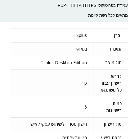
עמידה בפרוטוקולי HTTP, HTTPS, ו-RDP
מתאים לכל רשת קיימת
יצרן
TSplus
זמינות
במלאי
סוג מוצר
Tsplus Desktop Edition
נדרש
רישיון עבור
כן
כל משתמש
כמות
5
רישיונות
סוג רישיון
רישיון מסחרי לשימוש עסקי / אישי
גרסת רישוי
רישיון לשנתיים