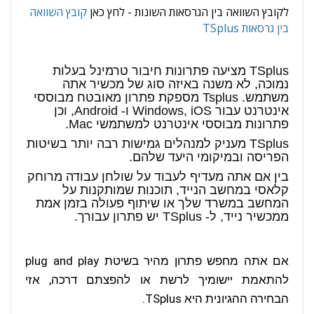
לקובץ השוואה בין הגרסאות השונות - לחץ כאן
קובץ השוואה
בין גרסאות TSplus
TSplus מציעה פתרונות חיבור טרמינל בעלות
נמוכה, לא משנה באיזה סוג של מכשיר אתה
משתמש. Tsplus מספקת פתרון מאובטח מבוססי
אינטרנט עבור Windows, iOS ו- Android, וכן
פתרונות מבוססי אינטרנט למשתמשי Mac.
TSplus מעניק למנהלים גמישות רבה יותר בשיטות
הפריסה ובמיקומי היעד שלהם.
בין אם אתה מעדיף לעבוד על שולחן עבודה מרוחק
קלאסי במחשב הנייד, תוכנות שמותקנות על
המחשב במשרד שלך או שיתוף פעולה בזמן אמת
ממכשיר נייד, ל- TSplus יש פתרון עבורך.
אם אתה מחפש פתרון מהיר בשיטת plug and play
להתאמת יישומיך לרשת או להפצתם דרכה, אזי
הבחירה ההגיונית היא TSplus.