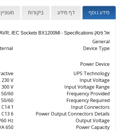
מידע נוסף
דף מידע
ביקורות
מעוניין
אל פסק APC Back-UPS 1200VA, 230V, AVR, IEC Sockets BX1200MI - Specifications
General
ternal
Device Type
Power Device
ractive
UPS Technology
 230 V
Input Voltage
- 300 V
Input Voltage Range
50/60 Hz
Frequency Provided
50/60 Hz
Frequency Required
1 x power IEC 60320 C14
Input Connectors
6 x power IEC 60320 C13
Power Output Connectors Details
/60 Hz
Output Voltage
650 Watt / 1200 VA
Power Capacity