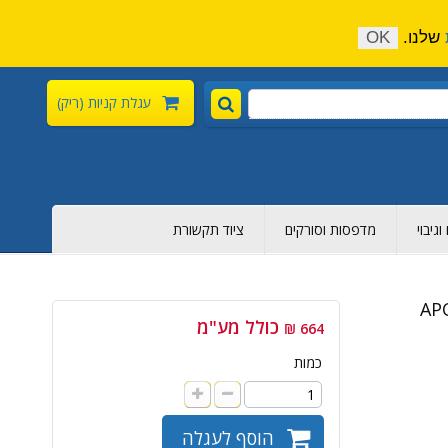
התקשר כעת:
04-6376-136
צור קשר
הירשם
שלנו.
OK
עגלת קניות
(ריק)
גיבוי
מדפסות וסורקים
ציוד תקשורת
APC
כולל מע"מ
664 ₪
כמות
הוסף לעגלה