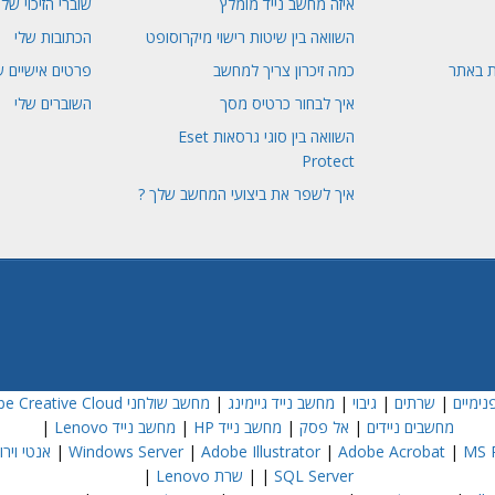
איזה מחשב נייד מומלץ
שוברי הזיכוי שלי
השוואה בין שיטות רישוי מיקרוסופט
הכתובות שלי
ת באתר
כמה זיכרון צריך למחשב
פרטים אישיים ש
איך לבחור כרטיס מסך
השוברים שלי
השוואה בין סוגי גרסאות Eset
Protect
איך לשפר את ביצועי המחשב שלך ?
נימיים
|
שרתים
|
גיבוי
|
מחשב נייד גיימינג
|
מחשב שולחני Dell
e Creative Cloud
מחשבים ניידים
|
אל פסק
|
מחשב נייד HP
|
מחשב נייד Lenovo
|
MS P
|
Adobe Acrobat
|
Adobe Illustrator
|
Windows Server
|
אנטי וירוס  NOD32
SQL Server
|
|
שרת Lenovo
|