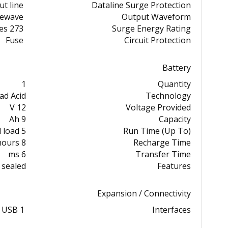
ut line
Dataline Surge Protection
newave
Output Waveform
273 Joules
Surge Energy Rating
Fuse
Circuit Protection
Battery
1
Quantity
ad Acid
Technology
12 V
Voltage Provided
9 Ah
Capacity
5 min at 50% load ¦ 1 min at full load
Run Time (Up To)
8 hours
Recharge Time
6 ms
Transfer Time
 sealed
Features
Expansion / Connectivity
1 x USB
Interfaces