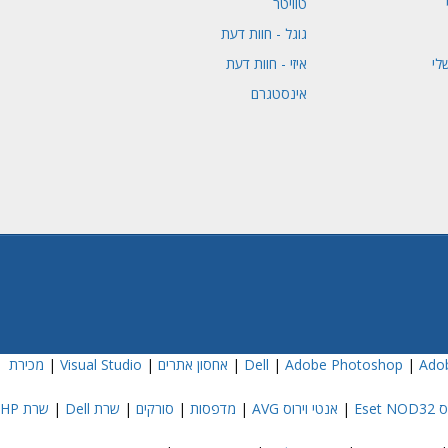
טוויטר
גוגל - חוות דעת
לי
איזי - חוות דעת
אינסטגרם
Adob
|
Adobe Photoshop
|
|
אחסון אתרים
|
Visual Studio
|
מכירת
Eset
|
אנטי וירוס AVG
|
מדפסות
|
סורקים
|
שרת Dell
|
שרת HP