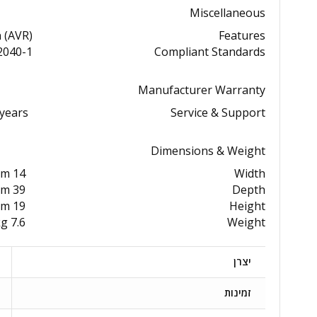
Miscellaneous
 (AVR)
Features
62040-1
Compliant Standards
Manufacturer Warranty
 years
Service & Support
Dimensions & Weight
14 cm
Width
39 cm
Depth
19 cm
Height
7.6 kg
Weight
יצרן
זמינות