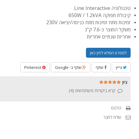
טכנולוגיה Line Interactive
קיבולת תפוקה 650W / 1.2kVA
זמינות מתח זמינות מתח כניסה/יציאה 230V
משקל המוצר כ-7.6 ק"ג
אחריות שנתיים אחריות
למפרט המלא לחץ כאן
צייץ
שתף
שתף ב- Google
Pinterest
ציון
קרא ביקורות משתמשים (
4
)
הדפס
שלח לחבר