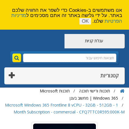
הירשם
צור קשר
אנו משתמשים ב-Cookies כדי לשפר את החוויה שלכם
באתר. על ידי גלישה באתר זה אתם מסכימים ל
מדיניות
הפרטיות
שלנו.
OK
עגלת קניות
קטגוריות
תוכנות ורישוי תוכנה
תוכנות Microsoft
Windows 365 | מחשוב בענן
Microsoft Windows 365 Frontline 8 vCPU - 32GB - 512GB - 1
Month Subscription - commercial - CFQ7TTC0R595:000K-M