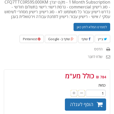
1 Month Subscription - מקט יצרן: CFQ7TTC0R595:000KM
- סוג רישיון: commercial - גרסת רישוי: רישוי בתשלום חודשי -
נדרש רישיון עבור כל משתמש: לא - סוג רישיון: רישיון מסחרי לשימוש
עסקי / אישי - רישיון עבור: רישיון לתחנת עבודה וירטואלית בענן
למפרט המלא לחץ כאן
צייץ
שתף
שתף ב- Google
Pinterest
הדפס
שלח לחבר
כולל מע"מ
784 ₪
כמות
הוסף לעגלה