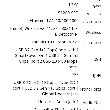
1.3KG
משקל
512GB SSD
גודל דיסק
Ethernet LAN 10/100/1000
כרטיס רשת
Intel(R) Wi-Fi 6E AX211, 2×2, 802.11ax,
Wireless
Bluetooth(R)
Intel® UHD Graphics 770
כרטיס גרפי
1 USB 3.2 Gen 1 (5 Gbps) port with
SmartPower On 1 USB 3.2 Gen 1 (5
USB
Gbps) port 2 USB 2.0 (480 Mbps)
ports
YES
RJ-45
1 USB 3.2 Gen 2 (10 Gbps) Type-C®
port 1 USB 3.2 Gen 1 (5 Gbps) port 1
Front Ports
Global Headset Jack
1 Universal Audio Jack
Audio Out
1 DisplayPort™ 1.4a port