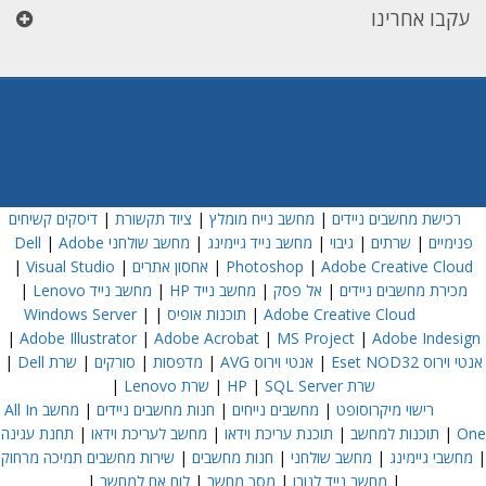
עקבו אחרינו
רכישת מחשבים ניידים
|
מחשב נייח מומלץ
|
ציוד תקשורת
|
דיסקים קשיחים
פנימיים
|
שרתים
|
גיבוי
|
מחשב נייד גיימינג
|
מחשב שולחני Dell
Adobe
|
Adobe Creative Cloud
|
Photoshop
|
אחסון אתרים
|
Visual Studio
|
מכירת מחשבים ניידים
|
אל פסק
|
מחשב נייד HP
|
מחשב נייד Lenovo
|
Adobe Creative Cloud
|
תוכנות אופיס
|
|
Windows Server
|
Adobe Illustrator
|
Adobe Acrobat
|
MS Project
|
Adobe Indesign
אנטי וירוס Eset NOD32
|
אנטי וירוס AVG
|
מדפסות
|
סורקים
|
שרת Dell
|
שרת HP
SQL Server
|
|
שרת Lenovo
|
רישוי מיקרוסופט
|
מחשבים נייחים
|
חנות מחשבים ניידים
|
מחשב All In
One
|
תוכנות למחשב
|
תוכנת עריכת וידאו
|
מחשב לעריכת וידאו
|
תחנת עגינה
|
מחשבי גיימינג
|
מחשב שולחני
|
חנות מחשבים
|
שירות מחשבים תמיכה מרחוק
|
מחשב נייד לנובו
|
מסך מחשב
|
לוח אם למחשב
|