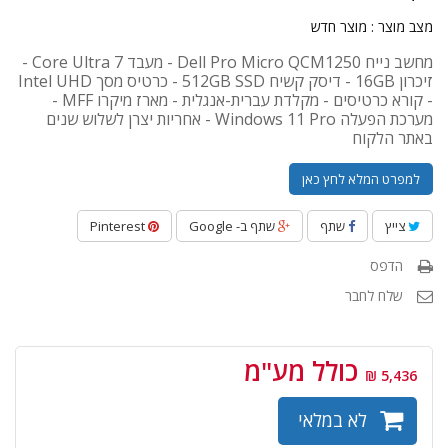
מצב מוצר :
מוצר חדש
מחשב נייח Dell Pro Micro QCM1250 - מעבד Core Ultra 7 -
זיכרון 16GB - דיסק קשיח 512GB SSD - כרטיס מסך Intel UHD
- קורא כרטיסים - מקלדת עברית-אנגלית - מארז מיקרו MFF -
מערכת הפעלה Windows 11 Pro - אחריות יצרן לשלוש שנים
באתר הלקוח
למפרט המלא לחץ כאן
צייץ
שתף
שתף ב- Google
Pinterest
הדפס
שלח לחבר
כולל מע"מ
5,436 ₪
לא במלאי