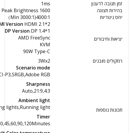
זמן תגובה לרענון
1ms
בהירות תצוגה
1600 Peak Brightness
יחס ניגודיות
4000:1(Min 3000:1）
MI Version
HDMI 2.1*2
DP Version
DP 1.4*1
AMD FreeSync
יציאות וחיבורים
KVM
90W Type-C
רמקולים מובנים
3Wx2
Scenario mode
DCI-P3,SRGB,Adobe RGB
Sharpness
Auto,21:9,4:3
Ambient light
ing lights,Running light
תכונות נוספות
Timer
30,45,60,90,120Minutes