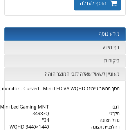
הוסף לעגלה
מידע נוסף
דף מידע
ביקורות
מעוניין לשאול שאלה לגבי המוצר הזה ?
מסך מחשב גיימינג TCL 34R83Q - 34 inch Gaming monitor - Curved - Mini LED VA WQHD - מפרט טכני:
דגם
 Mini Led Gaming MNT
מק"ט
34R83Q
גודל תצוגה
34"
רזולוציית תצוגה
WQHD 3440×1440