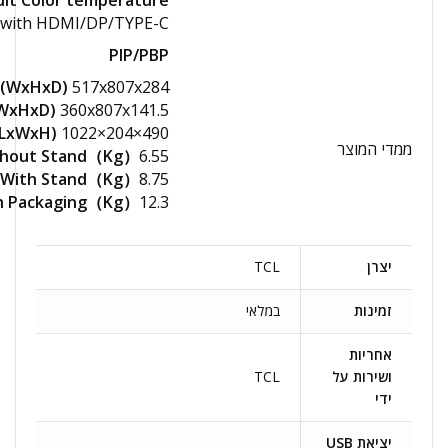
ult Color temperature
 with HDMI/DP/TYPE-C
PIP/PBP
d (WxHxD)
517x807x284
 (WxHxD)
360x807x141.5
(LxWxH)
1022×204×490
ממדי המוצר
thout Stand（Kg）
6.55
 With Stand（Kg）
8.75
th Packaging（Kg）
12.3
יצרן
TCL
זמינות
במלאי
אחריות
ושירות על
TCL
ידי
יציאת USB