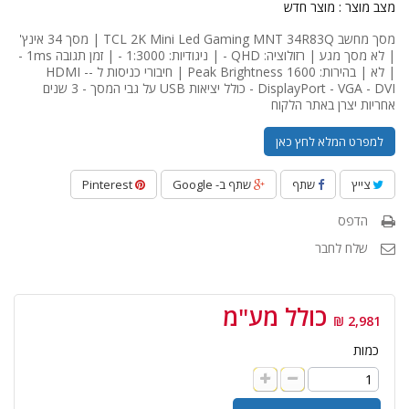
מצב מוצר :
מוצר חדש
מסך מחשב TCL 2K Mini Led Gaming MNT 34R83Q | מסך 34 אינץ'
| לא מסך מגע | רזולוציה: QHD - | ניגודיות: 1:3000 - | זמן תגובה 1ms -
| לא | בהירות: 1600 Peak Brightness | חיבורי כניסות ל -HDMI -
DisplayPort - VGA - DVI - כולל יציאות USB על גבי המסך - 3 שנים
אחריות יצרן באתר הלקוח
למפרט המלא לחץ כאן
צייץ
שתף
שתף ב- Google
Pinterest
הדפס
שלח לחבר
כולל מע"מ
2,981 ₪
כמות