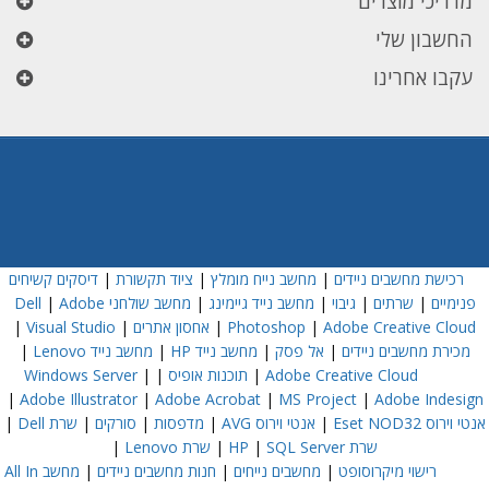
מדריכי מוצרים
החשבון שלי
עקבו אחרינו
רכישת מחשבים ניידים
|
מחשב נייח מומלץ
|
ציוד תקשורת
|
דיסקים קשיחים
פנימיים
|
שרתים
|
גיבוי
|
מחשב נייד גיימינג
|
מחשב שולחני Dell
Adobe
|
Adobe Creative Cloud
|
Photoshop
|
אחסון אתרים
|
Visual Studio
|
מכירת מחשבים ניידים
|
אל פסק
|
מחשב נייד HP
|
מחשב נייד Lenovo
|
Adobe Creative Cloud
|
תוכנות אופיס
|
|
Windows Server
|
Adobe Illustrator
|
Adobe Acrobat
|
MS Project
|
Adobe Indesign
אנטי וירוס Eset NOD32
|
אנטי וירוס AVG
|
מדפסות
|
סורקים
|
שרת Dell
|
שרת HP
SQL Server
|
|
שרת Lenovo
|
רישוי מיקרוסופט
|
מחשבים נייחים
|
חנות מחשבים ניידים
|
מחשב All In