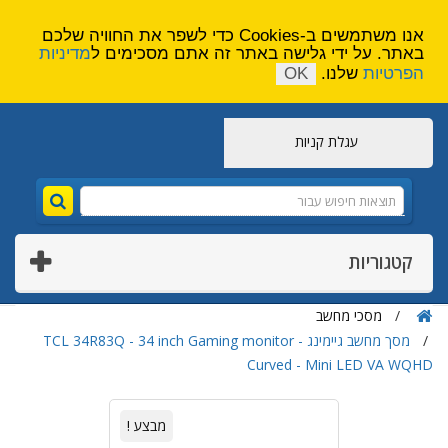
הירשם
צור קשר
אנו משתמשים ב-Cookies כדי לשפר את החוויה שלכם
באתר. על ידי גלישה באתר זה אתם מסכימים ל
מדיניות
הפרטיות
שלנו.
OK
עגלת קניות
קטגוריות
מסכי מחשב
מסך מחשב גיימינג TCL 34R83Q - 34 inch Gaming monitor -
Curved - Mini LED VA WQHD
מבצע !