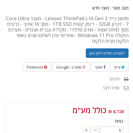
מצב מוצר :
מוצר חדש
מחשב נייד Lenovo ThinkPad L16 Gen 3 - מעבד Core Ultra
7 - זיכרון 32GB - דיסק קשיח 1TB SSD - מסך 16 אינץ' - כרטיס
מסך Intel UHD - מודם סלולרי - מקלדת עברית-אנגלית - מערכת
הפעלה Windows 11 Pro - אחריות יצרן לשלוש שנים באתר
הלקוח מבית הלקוח
למפרט המלא לחץ כאן
צייץ
שתף
שתף ב- Google
Pinterest
הדפס
שלח לחבר
כולל מע"מ
8,728 ₪
כמות