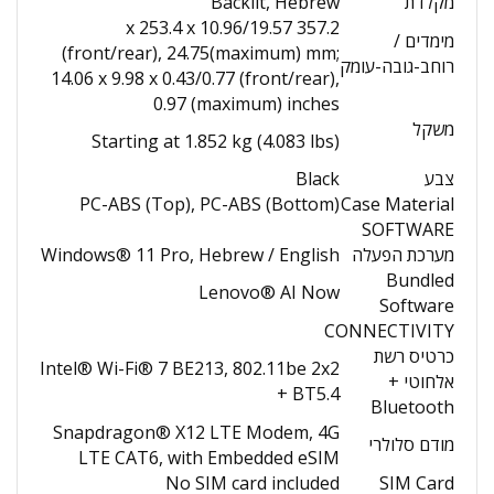
מקלדת
Backlit, Hebrew
357.2 x 253.4 x 10.96/19.57
מימדים /
(front/rear), 24.75(maximum) mm;
רוחב-גובה-עומק
14.06 x 9.98 x 0.43/0.77 (front/rear),
0.97 (maximum) inches
משקל
Starting at 1.852 kg (4.083 lbs)
צבע
Black
PC-ABS (Top), PC-ABS (Bottom)
Case Material
SOFTWARE
מערכת הפעלה
Windows® 11 Pro, Hebrew / English
Bundled
Lenovo® AI Now
Software
CONNECTIVITY
כרטיס רשת
Intel® Wi-Fi® 7 BE213, 802.11be 2x2
אלחוטי +
+ BT5.4
Bluetooth
Snapdragon® X12 LTE Modem, 4G
מודם סלולרי
LTE CAT6, with Embedded eSIM
No SIM card included
SIM Card