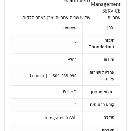
Non-vPro®
Management
SERVICE
אחריות
שלוש שנים אחריות יצרן באתר הלקוח
יצרן
Lenovo
חיבור
כן
Thunderbolt
זמינות
במלאי
אחריות ושירות
Lenovo | 1-809-258-990
על ידי
רזולוציית מסך
Full HD
קורא כרטיסים
כן
סוללה
Integrated 57Wh
מצלמת