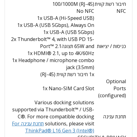
חיבור רשת קווית
100/1000M (RJ-45)
No NFC
NFC
1x USB-A (Hi-Speed USB)
1x USB-A (USB 5Gbps), Always On
1x USB-A (USB 5Gbps)
2x Thunderbolt™ 4, with USB PD 15-
כניסות / יציאות
65W and תצוגהPort™ 2.1
1x HDMI® 2.1, up to 4K/60Hz
1x Headphone / microphone combo
jack (3.5mm)
1x חיבור רשת קווית (RJ-45)
Optional
1x Nano-SIM Card Slot
Ports
(configured)
Various docking solutions
supported via Thunderbolt™ / USB-
תחנת עגינה
C®. For more compatible docking
solutions, please visit
תחנת עגינה For
ThinkPad® L16 Gen 3 (Intel®)