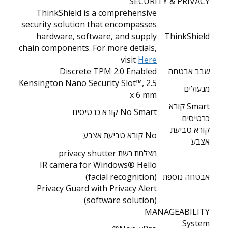
SECURITY & PRIVACY
ThinkShield is a comprehensive
security solution that encompasses
hardware, software, and supply
ThinkShield
chain components. For more detials,
visit
Here
שבב אבטחה
Discrete TPM 2.0 Enabled
Kensington Nano Security Slot™, 2.5
מנעולים
x 6 mm
Smart קורא
No Smart קורא כרטיסים
כרטיסים
קורא טביעת
No קורא טביעת אצבע
אצבע
מצלמת רשת privacy shutter
IR camera for Windows® Hello
אבטחה נוספת
(facial recognition)
Privacy Guard with Privacy Alert
(software solution)
MANAGEABILITY
System