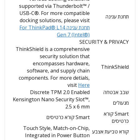
supported via Thunderbolt™ /
USB-C®. For more compatible
תחנת עגינה
docking solutions, please visit
תחנת עגינה For ThinkPad® L14
Gen 7 (Intel®)
SECURITY & PRIVACY
ThinkShield is a comprehensive
security solution that
encompasses hardware,
ThinkShield
software, and supply chain
components. For more detials,
visit
Here
שבב אבטחה
Discrete TPM 2.0 Enabled
Kensington Nano Security Slot™,
מנעולים
2.5 x 6 mm
Smart קורא
Smart קורא כרטיסים
כרטיסים
Touch Style, Match-on-Chip,
קורא טביעת אצבע
Integrated in Power Button