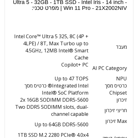
Ultra 5 - 32GB - 1TB SSD - Intel Iris - 14 inch -
Win 11 Pro - 21X2002NIV | מפרט טכני:
Intel Core™ Ultra 5 325, 8C (4P +
4LPE) / 8T, Max Turbo up to
מעבד
4.5GHz, 12MB Intel® Smart
Cache
Copilot+ PC
AI PC Category
Up to 47 TOPS
NPU
כרטיס מסך
Integrated Intel® כרטיס מסך
Intel® SoC Platform
Chipset
זיכרון
2x 16GB SODIMM DDR5-5600
Two DDR5 SODIMM slots, dual-
חריצי זיכרון
channel capable
Max זיכרון
Up to 64GB DDR5-5600
1TB SSD M.2 2280 PCIe® 4.0x4