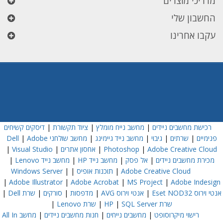
מדריכי מוצרים
החשבון שלי
עקבו אחרינו
רכישת מחשבים ניידים
|
מחשב נייח מומלץ
|
ציוד תקשורת
|
דיסקים קשיחים
פנימיים
|
שרתים
|
גיבוי
|
מחשב נייד גיימינג
|
מחשב שולחני Dell
Adobe
|
Adobe Creative Cloud
|
Photoshop
|
אחסון אתרים
|
Visual Studio
|
מכירת מחשבים ניידים
|
אל פסק
|
מחשב נייד HP
|
מחשב נייד Lenovo
|
Adobe Creative Cloud
|
תוכנות אופיס
|
|
Windows Server
|
Adobe Illustrator
|
Adobe Acrobat
|
MS Project
|
Adobe Indesign
אנטי וירוס Eset NOD32
|
אנטי וירוס AVG
|
מדפסות
|
סורקים
|
שרת Dell
|
שרת HP
SQL Server
|
|
שרת Lenovo
|
רישוי מיקרוסופט
|
מחשבים נייחים
|
חנות מחשבים ניידים
|
מחשב All In