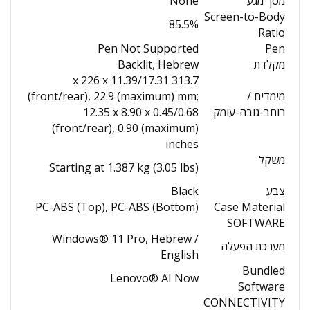
מסך מגע
None
Screen-to-Body
85.5%
Ratio
Pen Not Supported
Pen
מקלדת
Backlit, Hebrew
313.7 x 226 x 11.39/17.31
מימדים /
(front/rear), 22.9 (maximum) mm;
רוחב-גובה-עומק
12.35 x 8.90 x 0.45/0.68
(front/rear), 0.90 (maximum)
inches
משקל
Starting at 1.387 kg (3.05 lbs)
צבע
Black
PC-ABS (Top), PC-ABS (Bottom)
Case Material
SOFTWARE
Windows® 11 Pro, Hebrew /
מערכת הפעלה
English
Bundled
Lenovo® AI Now
Software
CONNECTIVITY