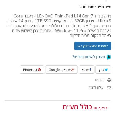
מצב מוצר :
מוצר חדש
מחשב נייד LENOVO ThinkPad L14 Gen 7 - מעבד Core
Ultra 5 - זיכרון 32GB - דיסק קשיח 1TB SSD - מסך 14 אינץ' -
כרטיס מסך Intel UHD - מודם סלולרי - מקלדת עברית-אנגלית -
מערכת הפעלה Windows 11 Pro - אחריות יצרן לשלוש שנים
באתר הלקוח מבית הלקוח
למפרט המלא לחץ כאן
מעוניין להשוות מחירים?
צייץ
שתף
שתף ב- Google
Pinterest
הדפס
שלח לחבר
כולל מע"מ
7,217 ₪