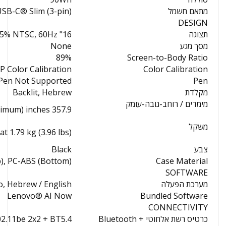
מתאם חשמל
SB-C® Slim (3-pin)
DESIGN
תצוגה
16" WUXGA (1920x1200) IPS 400nits Anti-glare, 45% NTSC, 60Hz
מסך מגע
None
89%
Screen-to-Body Ratio
P Color Calibration
Color Calibration
Pen Not Supported
Pen
מקלדת
Backlit, Hebrew
מימדים / רוחב-גובה-עומק
357.9 x 247.9 x 11.45 / 18.15 (front / rear), 23.3 (maximum) mm 14.09 x 9.76 x 0.45 / 0.71 (front / rear), 0.92 (maximum) inches
משקל
at 1.79 kg (3.96 lbs)
צבע
Black
), PC-ABS (Bottom)
Case Material
SOFTWARE
מערכת הפעלה
, Hebrew / English
Lenovo® AI Now
Bundled Software
CONNECTIVITY
כרטיס רשת אלחוטי + Bluetooth
02.11be 2x2 + BT5.4