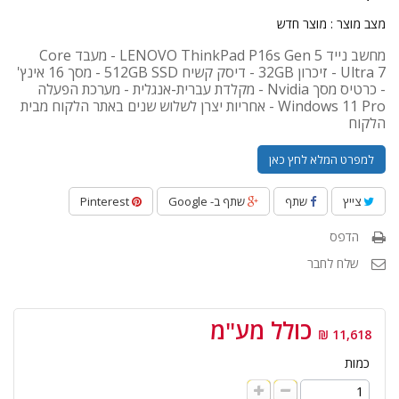
מצב מוצר :
מוצר חדש
מחשב נייד LENOVO ThinkPad P16s Gen 5 - מעבד Core
Ultra 7 - זיכרון 32GB - דיסק קשיח 512GB SSD - מסך 16 אינץ'
- כרטיס מסך Nvidia - מקלדת עברית-אנגלית - מערכת הפעלה
Windows 11 Pro - אחריות יצרן לשלוש שנים באתר הלקוח מבית
הלקוח
למפרט המלא לחץ כאן
צייץ
שתף
שתף ב- Google
Pinterest
הדפס
שלח לחבר
כולל מע"מ
11,618 ₪
כמות