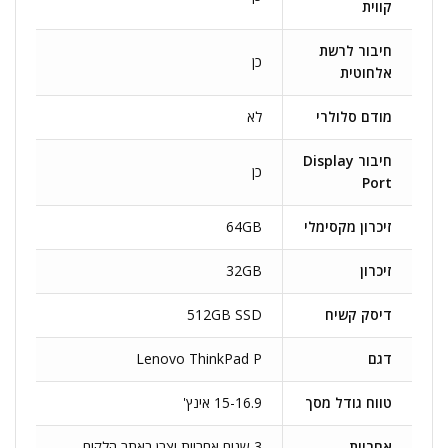
קווית
חיבור לרשת
כן
אלחוטית
מודם סלולרי
לא
חיבור Display
כן
Port
זיכרון מקסימלי
64GB
זיכרון
32GB
דיסק קשיח
512GB SSD
דגם
Lenovo ThinkPad P
טווח גודל מסך
15-16.9 אינץ'
אחריות
3 שנים אחריות יצרן באתר הלקוח