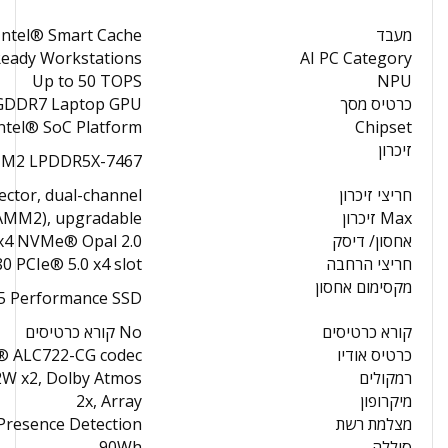
מעבד
 Intel® Smart Cache
-Ready Workstations
AI PC Category
Up to 50 TOPS
NPU
כרטיס מסך
 GDDR7 Laptop GPU
ntel® SoC Platform
Chipset
זיכרון
M2 LPDDR5X-7467
חריצי זיכרון
tor, dual-channel
Max זיכרון
AMM2), upgradable
אחסון/ דיסק
x4 NVMe® Opal 2.0
חריצי הרחבה
0 PCIe® 5.0 x4 slot
מקסימום אחסון
 5 Performance SSD
קורא כרטיסים
No קורא כרטיסים
כרטיס אודיו
® ALC722-CG codec
רמקולים
2W x2, Dolby Atmos®
מיקרופון
2x, Array
מצלמת רשת
Presence Detection
סוללה
90Wh