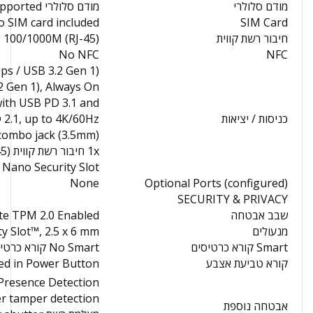
מודם סלולרי
מודם סלולרי Not Supported
 SIM card included
SIM Card
חיבור רשת קווית
100/1000M (RJ-45)
No NFC
NFC
s / USB 3.2 Gen 1)
2 Gen 1), Always On
x Thunderbolt™ 4, with USB PD 3.1 and
כניסות / יציאות
2.1, up to 4K/60Hz
combo jack (3.5mm)
1x חיבור רשת קווית (GbE RJ-45)
Nano Security Slot™
None
Optional Ports (configured)
SECURITY & PRIVACY
שבב אבטחה
te TPM 2.0 Enabled
מנעולים
y Slot™, 2.5 x 6 mm
Smart קורא כרטיסים
No Smart קורא כרטיסים
קורא טביעת אצבע
ted in Power Button
resence Detection
r tamper detection
אבטחה נוספת