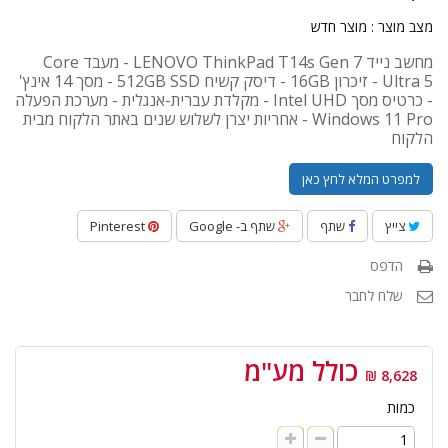
מצב מוצר :
מוצר חדש
מחשב נייד LENOVO ThinkPad T14s Gen 7 - מעבד Core
Ultra 5 - זיכרון 16GB - דיסק קשיח 512GB SSD - מסך 14 אינץ'
- כרטיס מסך Intel UHD - מקלדת עברית-אנגלית - מערכת הפעלה
Windows 11 Pro - אחריות יצרן לשלוש שנים באתר הלקוח מבית
הלקוח
למפרט המלא לחץ כאן
צייץ
שתף
שתף ב- Google
Pinterest
הדפס
שלח לחבר
כולל מע"מ
8,628 ₪
כמות