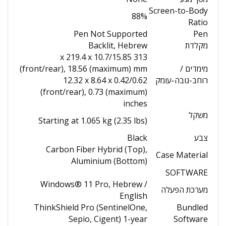
Screen-to-Body
88%
Ratio
Pen Not Supported
Pen
מקלדת
Backlit, Hebrew
313 x 219.4 x 10.7/15.85
מימדים /
(front/rear), 18.56 (maximum) mm
רוחב-גובה-עומק
12.32 x 8.64 x 0.42/0.62
(front/rear), 0.73 (maximum)
inches
משקל
Starting at 1.065 kg (2.35 lbs)
צבע
Black
Carbon Fiber Hybrid (Top),
Case Material
Aluminium (Bottom)
SOFTWARE
Windows® 11 Pro, Hebrew /
מערכת הפעלה
English
ThinkShield Pro (SentinelOne,
Bundled
Sepio, Cigent) 1-year
Software