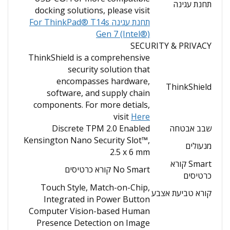
תחנת עגינה
docking solutions, please visit
תחנת עגינה For ThinkPad® T14s
Gen 7 (Intel®)
SECURITY & PRIVACY
ThinkShield is a comprehensive
security solution that
encompasses hardware,
ThinkShield
software, and supply chain
components. For more detials,
visit
Here
שבב אבטחה
Discrete TPM 2.0 Enabled
Kensington Nano Security Slot™,
מנעולים
2.5 x 6 mm
Smart קורא
No Smart קורא כרטיסים
כרטיסים
Touch Style, Match-on-Chip,
קורא טביעת אצבע
Integrated in Power Button
Computer Vision-based Human
Presence Detection on Image