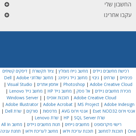
החשבון שלי
עקבו אחרינו
רכישת מחשבים ניידים
|
מחשב נייח מומלץ
|
ציוד תקשורת
|
דיסקים קשיחים
פנימיים
|
שרתים
|
גיבוי
|
מחשב נייד גיימינג
|
מחשב שולחני Dell
Adobe
|
Adobe Creative Cloud
|
Photoshop
|
אחסון אתרים
|
Visual Studio
|
מכירת מחשבים ניידים
|
אל פסק
|
מחשב נייד HP
|
מחשב נייד Lenovo
|
Adobe Creative Cloud
|
תוכנות אופיס
|
|
Windows Server
|
Adobe Illustrator
|
Adobe Acrobat
|
MS Project
|
Adobe Indesign
אנטי וירוס Eset NOD32
|
אנטי וירוס AVG
|
מדפסות
|
סורקים
|
שרת Dell
|
שרת HP
SQL Server
|
|
שרת Lenovo
|
רישוי מיקרוסופט
|
מחשבים נייחים
|
חנות מחשבים ניידים
|
מחשב All In
One
|
תוכנות למחשב
|
תוכנת עריכת וידאו
|
מחשב לעריכת וידאו
|
תחנת עגינה