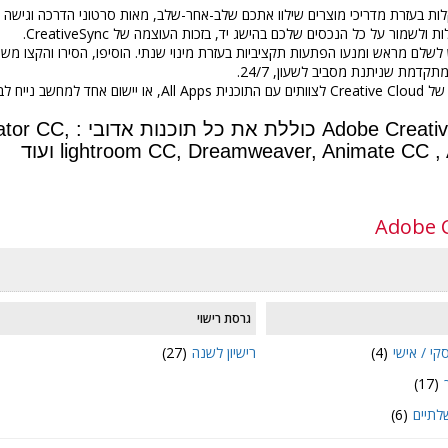
ות בעזרת מדריכי מוצרים שילוו אתכם שלב-אחר-שלב, מאות סרטוני הדרכה וגישה טלפונ
שמור על כל הנכסים שלכם בהישג יד, בזכות העוצמה של CreativeSync.
לשלם מראש ומנעו הפתעות תקציביות בעזרת מינוי שנתי. הוסיפו, הסירו והקצו
התוכנית Single App
חבילת eative Cloud
lightroom CC, Dreamweaver, Animate CC  ועוד
Adobe C
גרסת רישוי
קי / אישי
(4)
רישיון לשנה
(27)
(17)
לתיים
(6)