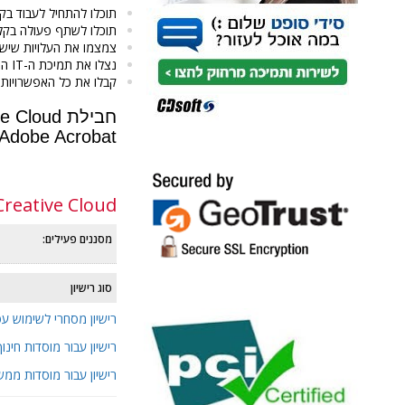
תוכלו להתחיל לעבוד בקל
תוכלו לשתף פעולה בקלות ול
צמצמו את העלויות שיש 
נצלו את תמיכת ה-IT המתקדמת שניתנת מסביב לשעון, 24/7.
קבלו את כל האפשרויות של Creative Cloud לצוותים עם התוכנית All Apps, או יישום אחד למחשב נייח לבחירתכם עם 
, Adobe Acrobat
עוד
reative Cloud
מסננים פעילים:
סוג רישיון
רישיון מסחרי לשימוש עס
רישיון עבור מוסדות חינוך
רישיון עבור מוסדות ממש