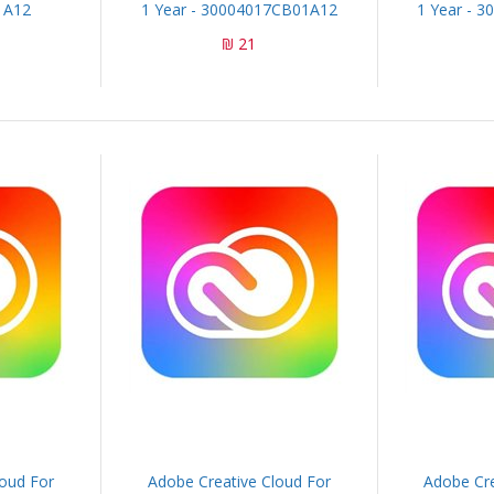
1A12
1 Year - 30004017CB01A12
1 Year - 
21 ₪
loud For
Adobe Creative Cloud For
Adobe Cre