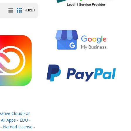
תצוגה :
ative Cloud For
 All Apps - EDU -
 - Named License -