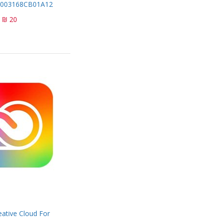
30003168CB01A12
20 ₪
ative Cloud For