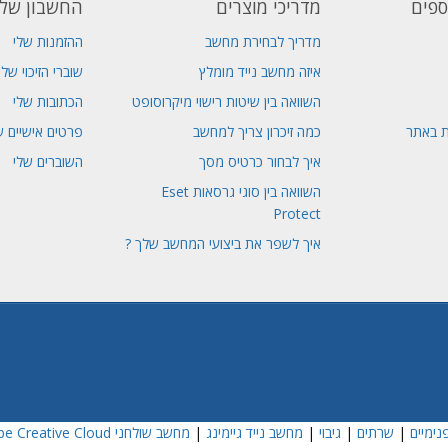
ספים
מדריכי מוצרים
החשבון שלי
מדריך לבחירת מחשב
ההזמנות שלי
איזה מחשב נייד מומלץ
שוברי הזיכוי שלי
השוואה בין שיטות רישוי מיקרוסופט
הכתובות שלי
ת באתר
כמה זיכרון צריך למחשב
פרטים אישיים ש
איך לבחור כרטיס מסך
השוברים שלי
השוואה בין סוגי גרסאות Eset
Protect
איך לשפר את ביצועי המחשב שלך ?
נימיים
|
שרתים
|
גיבוי
|
מחשב נייד גיימינג
|
מחשב שולחני Dell
e Creative Cloud