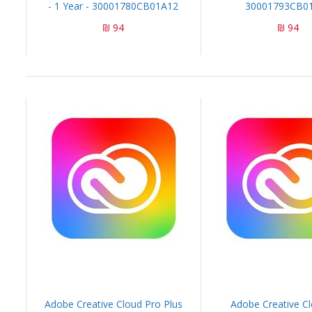
- 1 Year - 30001780CB01A12
30001793CB0
94 ₪
94 ₪
Adobe Creative Cloud Pro Plus
Adobe Creative C