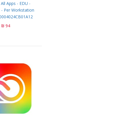
 All Apps - EDU -
 - Per Workstation
 30004024CB01A12
94 ₪