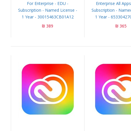
For Enterprise - EDU -
Enterprise All App
Subscription - Named License -
Subscription - Named
1 Year - 30015463CB01A12
1 Year - 6533042
389 ₪
365 ₪