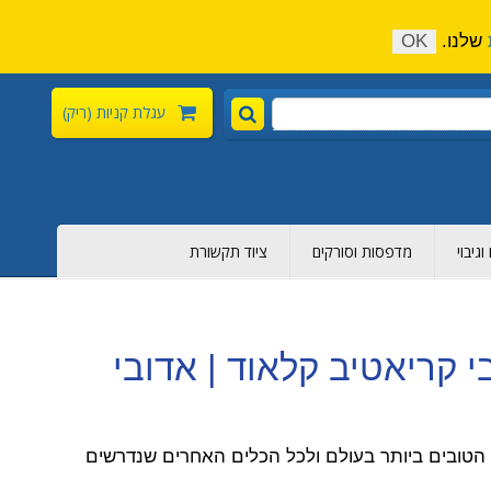
התקשר כעת:
04-6376-136
צור קשר
הירשם
שלנו.
OK
עגלת קניות
(ריק)
גיבוי
מדפסות וסורקים
ציוד תקשורת
Adobe CC | Adobe Cr | אדובי קריאטיב קלאוד | אדובי
ת ולשירותים הטובים ביותר בעולם ולכל הכלים האחרים שנדרשים